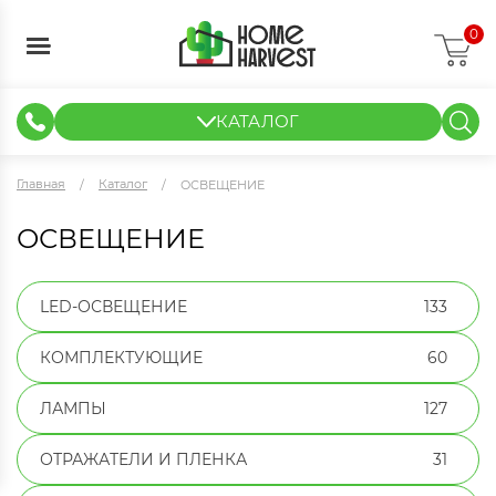
0
КАТАЛОГ
ГИДРОПОНИКА И АЭРОПОНИКА
ИЗМЕРИТЕЛЬНЫЕ ПРИБОРЫ
ТЕНТЫ И ГОТОВЫЕ РЕШЕНИЯ
КЛОНИРОВАНИЕ И РАССАДА
Главная
Каталог
ОСВЕЩЕНИЕ
ОСВЕЩЕНИЕ
LED-ОСВЕЩЕНИЕ
133
КОМПЛЕКТУЮЩИЕ
60
ЛАМПЫ
127
ОТРАЖАТЕЛИ И ПЛЕНКА
31