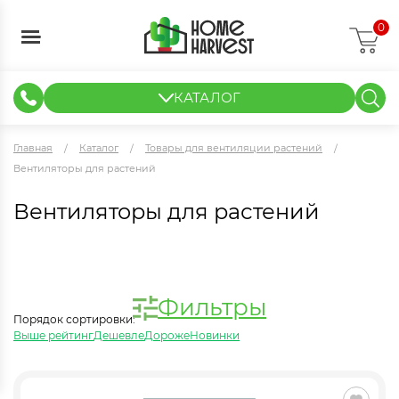
0
КАТАЛОГ
ГИДРОПОНИКА И АЭРОПОНИКА
ИЗМЕРИТЕЛЬНЫЕ ПРИБОРЫ
ТЕНТЫ И ГОТОВЫЕ РЕШЕНИЯ
КЛОНИРОВАНИЕ И РАССАДА
Главная
Каталог
Товары для вентиляции растений
Вентиляторы для растений
Вентиляторы для растений
Фильтры
Порядок сортировки:
Выше рейтинг
Дешевле
Дороже
Новинки