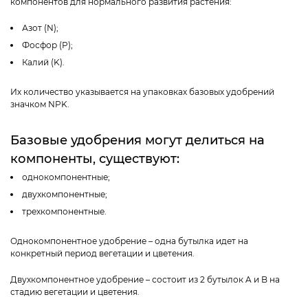
компонентов для нормального развития растения:
Азот (N);
Фосфор (P);
Калий (K).
Их количество указывается на упаковках базовых удобрений
значком NPK.
Базовые удобрения могут делиться на
компоненты, существуют:
однокомпонентные;
двухкомпонентные;
трехкомпонентные.
Однокомпонентное удобрение
– одна бутылка идет на
конкретный период вегетации и цветения.
Двухкомпонентное удобрение
– состоит из 2 бутылок A и B на
стадию вегетации и цветения.