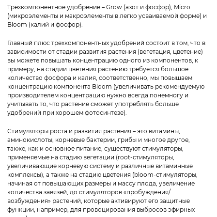
Трехкомпонентное удобрение
– Grow (азот и фосфор), Micro
(микроэлементы и макроэлементы в легко усваиваемой форме) и
Bloom (калий и фосфор).
Главный плюс трехкомпонентных удобрений состоит в том, что в
зависимости от стадии развития растения (вегетация, цветение)
вы можете повышать концентрацию одного из компонентов, к
примеру, на стадии цветения растению требуется большое
количество фосфора и калия, соответственно, мы повышаем
концентрацию компонента Bloom (увеличивать рекомендуемую
производителем концентрацию нужно всегда понемногу и
учитывать то, что растение сможет употреблять больше
удобрений при хорошем фотосинтезе).
Стимуляторы роста и развития растения – это витамины,
аминокислоты, корневые бактерии, грибы и многое другое,
также, как и основное питание, существуют стимуляторы,
применяемые на стадию вегетации (root-стимуляторы,
увеличивающие корневую систему и различные витаминные
комплексы), а также на стадию цветения (bloom-стимуляторы,
начиная от повышающих размеры и массу плода, увеличение
количества завязей, до стимуляторов «пробуждения/
возбуждения» растений, которые активируют его защитные
функции, например, для провоцирования выбросов эфирных