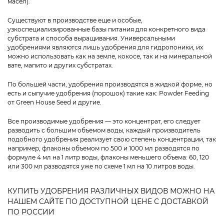
масел).
Существуют в производстве еще и особые,
узкоспециализированные базы питания для конкретного вида
субстрата и способа выращивания. Универсальными
удобрениями являются лишь удобрения для гидропоники, их
можно использовать как на земле, кокосе, так и на минеральной
вате, мапито и других субстратах.
По большей части, удобрения производятся в жидкой форме, но
есть и сыпучие удобрения (порошок) такие как: Powder Feeding
от Green House Seed и другие.
Все производимые удобрения — это концентрат, его следует
разводить с большим объемом воды, каждый производитель
подобного удобрения реализует свою степень концентрации, так
например, флаконы объемом по 500 и 1000 мл разводятся по
формуле 4 мл на 1 литр воды, флаконы меньшего объема: 60, 120
или 300 мл разводятся уже по схеме 1 мл на 10 литров воды.
КУПИТЬ УДОБРЕНИЯ РАЗЛИЧНЫХ ВИДОВ МОЖНО НА
НАШЕМ САЙТЕ ПО ДОСТУПНОЙ ЦЕНЕ С ДОСТАВКОЙ
ПО РОССИИ