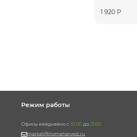
1 920 Р
Режим работы
Офисы ежедневно с
10:00
до
21:00
market@homeharvest.ru