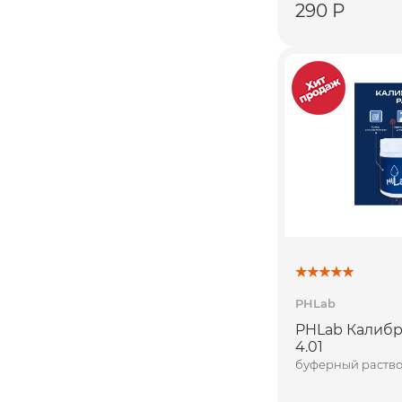
290 Р
PHLab
PHLab Калибр
4.01
буферный раство