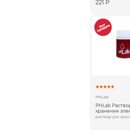
221 Р
PHLab
PHLab Раствор
хранения эле
раствор для хра