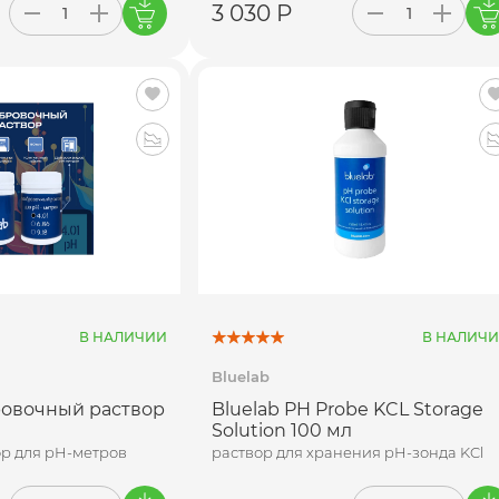
3 030 Р
В НАЛИЧИИ
В НАЛИЧ
Bluelab
овочный раствор
Bluelab PH Probe KCL Storage
Solution 100 мл
р для pH-метров
раствор для хранения pH-зонда KCl