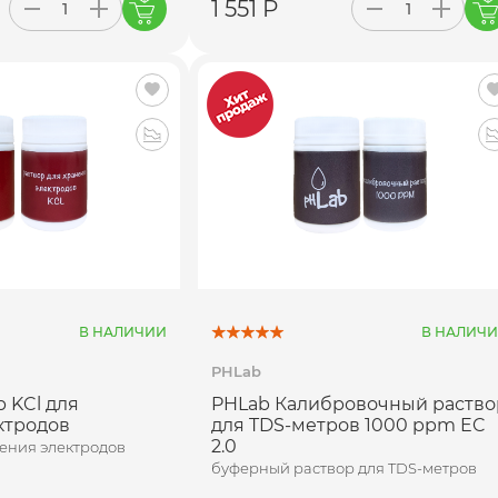
1 551 Р
В НАЛИЧИИ
В НАЛИЧ
PHLab
 KCl для
PHLab Калибровочный раство
ктродов
для TDS-метров 1000 ppm EC
2.0
нения электродов
буферный раствор для TDS-метров