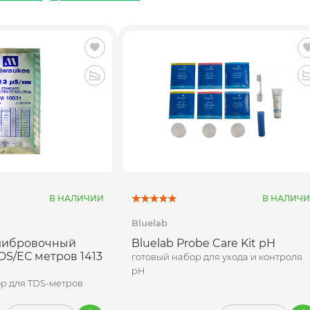
В НАЛИЧИИ
В НАЛИЧ
Bluelab
алибровочный
Bluelab Probe Care Kit pH
DS/ЕС метров 1413
готовый набор для ухода и контроля
pH
р для TDS-метров