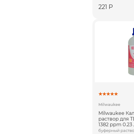
221 Р
Milwaukee
Milwaukee К
раствор для 
1382 ppm 0.23 
буферный раство