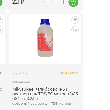
221 Р
ИИ
ПОД ЗАКАЗ
Milwaukee
р
Milwaukee Калибровочный
раствор для TDS/ЕС метров 1413
µS/cm, 0.23 л
буферный раствор для TDS-метров