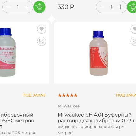
330 Р
ПОД ЗАКАЗ
ПОД ЗАК
Milwaukee
алибровочный
Milwaukee pH 4.01 Буферный
TDS/ЕС метров
раствор для калибровки 0.23 л
л
жидкость калибровочная для ph-
р для TDS-метров
метров