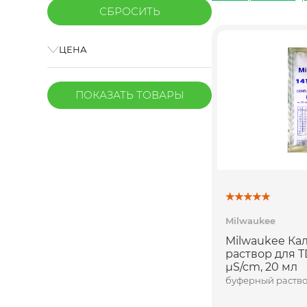
ЦЕНА
ПОКАЗАТЬ
ТОВАРЫ
Milwaukee
Milwaukee К
раствор для T
µS/cm, 20 мл
буферный раство