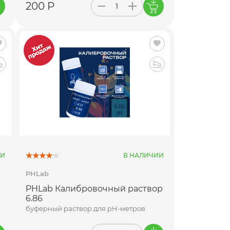
200 Р
ИИ
В НАЛИЧИИ
PHLab
PHLab Калибровочный раствор
6.86
буферный раствор для pH-метров