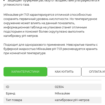
защищает буферный раствор от воздействия ультрафиолета и
углекислого газа.
Milwaukee pH 7.01 характеризуется отличной способностью
сохранять первичный уровень кислотности. Но температурное
окружение может влиять на данный показатель,
информационная таблица на упаковке станет отличным
подспорьем и поможет более скрупулезно выполнить
калибровку pH-метров.
Подходит для одноразового применения. Невскрытые пакеты с
буферной жидкостью Milwaukee pH 7.01 рекомендуется хранить
при комнатной температуре.
ХАРАКТЕРИСТИКИ
КАК КУПИТЬ
ОПЛАТА И
ID
02304
Бренд
Milwaukee
Тип товара
калибровки pH-метров