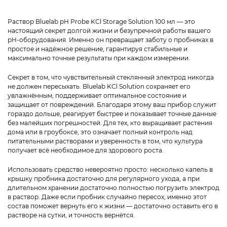
Раствор Bluelab pH Probe KCl Storage Solution 100 мл — это
настоящий секрет долгой жизни и безупречной работы вашего
pH-оборудования. Именно он превращает заботу о пробниках в
простое и надёжное решение, гарантируя стабильные и
максимально точные результаты при каждом измерении.
Секрет в том, что чувствительный стеклянный электрод никогда
не должен пересыхать. Bluelab KCl Solution сохраняет его
увлажнённым, поддерживает оптимальное состояние и
защищает от повреждений. Благодаря этому ваш прибор служит
гораздо дольше, реагирует быстрее и показывает точные данные
без малейших погрешностей. Для тех, кто выращивает растения
дома или в гроубоксе, это означает полный контроль над
питательными растворами и уверенность в том, что культура
получает всё необходимое для здорового роста.
Использовать средство невероятно просто: несколько капель в
крышку пробника достаточно для регулярного ухода, а при
длительном хранении достаточно полностью погрузить электрод
в раствор. Даже если пробник случайно пересох, именно этот
состав поможет вернуть его к жизни — достаточно оставить его в
растворе на сутки, и точность вернётся.