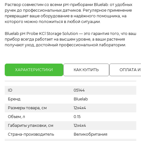
Раствор совместим со всеми pH-приборами Bluelab: от удобных
ручек до профессиональных датчиков. Регулярное применение
превращает ваше оборудование в надёжного помощника, на
которого можно положиться в любой ситуации.
Bluelab pH Probe KCl Storage Solution — это гарантия того, что ваш
прибор всегда работает на высшем уровне, а ваши растения
получают уход, достойный профессиональной лаборатории.
ХАРАКТЕРИСТИКИ
КАК КУПИТЬ
ОПЛАТА И
ID
05144
Бренд
Bluelab
Размеры товара, см
12х4х4
Объем, л
0.15
Габариты упаковки, см
12х4х4
Страна-производитель
Великобритания