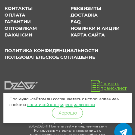
КОНТАКТЫ
РЕКВИЗИТЫ
ОПЛАТА
ДОСТАВКА
ГАРАНТИИ
FAQ
ОПТОВИКАМ
НОВИНКИ И АКЦИИ
ВАКАНСИИ
КАРТА САЙТА
ПОЛИТИКА КОНФИДЕНЦИАЛЬНОСТИ
ПОЛЬЗОВАТЕЛЬСКОЕ СОГЛАШЕНИЕ
Скачать
прайс-лист
Пользуясь сайтом вы соглашаетесь с использованием
cookie и
политикой конфиденциальности
.
Хорошо
® – зарегистрированный торговый знак
2015-2026 © Homeharvest – интернет-магазин
Копировать материалы можно лишь с
разрешения владельца данного сайта и со