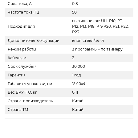
Сила тока, А
0.8
Частота тока, Гц
50
светильников: ULI-P10, P11,
Подходит для
P12, P13, P18, P19 P20, P21, P22,
P23
Дополнительные функции
кнопка вкл/выкл
Режим работы
3 программы - по таймеру
Кабель, м
2
Срок службы, ч
30 000
Гарантия
1 год
Габариты упаковки, см
15x10x4
Вес БРУТТО, кг
0.11
Страна-производитель
Китай
Страна ТМ
Китай