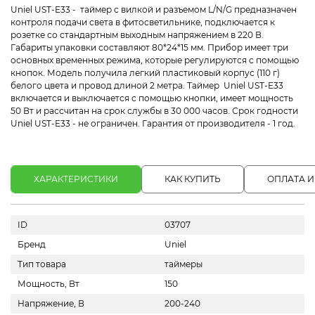
Uniel UST-E33 - таймер с вилкой и разъемом L/N/G предназначен
контроля подачи света в фитосветильнике, подключается к
розетке со стандартным выходным напряжением в 220 В.
Габариты упаковки составляют 80*24*15 мм. Прибор имеет три
основных временных режима, которые регулируются с помощью
кнопок. Модель получила легкий пластиковый корпус (110 г)
белого цвета и провод длиной 2 метра. Таймер Uniel UST-E33
включается и выключается с помощью кнопки, имеет мощность
50 Вт и рассчитан на срок службы в 30 000 часов. Срок годности
Uniel UST-E33 - не ограничен. Гарантия от производителя - 1 год.
ХАРАКТЕРИСТИКИ
КАК КУПИТЬ
ОПЛАТА И
ID
03707
Бренд
Uniel
Тип товара
таймеры
Мощность, Вт
150
Напряжение, В
200-240