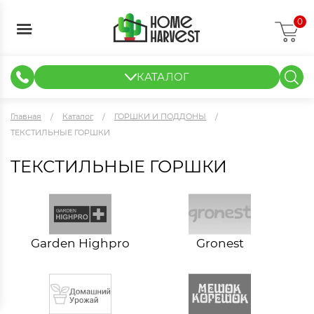
0
КАТАЛОГ
ГИДРОПОНИКА И АЭРОПОНИКА
ИЗМЕРИТЕЛЬНЫЕ ПРИБОРЫ
ТЕНТЫ И ГОТОВЫЕ РЕШЕНИЯ
КЛОНИРОВАНИЕ И РАССАДА
Главная
Каталог
ГОРШКИ И ПОДДОНЫ
ТЕКСТИЛЬНЫЕ ГОРШКИ
ТЕКСТИЛЬНЫЕ ГОРШКИ
Garden Highpro
Gronest