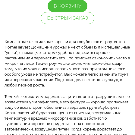
В КОРЗИНУ
БЫСТРЫЙ ЗАКАЗ
Компактные текстильные горшки для гроубоксов и гроутентов
HomeHarvest Домашний урожай имеют объем 15 л и специальные
“ушки”, с помощью которых удобно подвесить горшок с
растением или переместить его. Это поможет сэкономить место в
микро-теплице. Такие гроу-мешки экономны также благодаря
тому, что их можно использовать много раз, при этом никакого
особого ухода не потребуется. Вы сможете легко заменить грунт
или пересадить растение. Подходит для всех типов культур, в
любой период роста.
Темный геотекстиль надежно защитит корни от разрушительного
воздействия ультрафиолета, а его фактура — хорошо пропускает
воду со всех сторон, обеспечивая аэрацию грунта/субстрата.
Корни растений будут защищены от гниения, экстремальных
температур и вредных микроорганизмов. Заботится о
купировании корней не придется — она происходит
автоматически, воздушным путем. Когда корень дорастает до
стенок такого горшка, он просто присыхает от соприкосновения