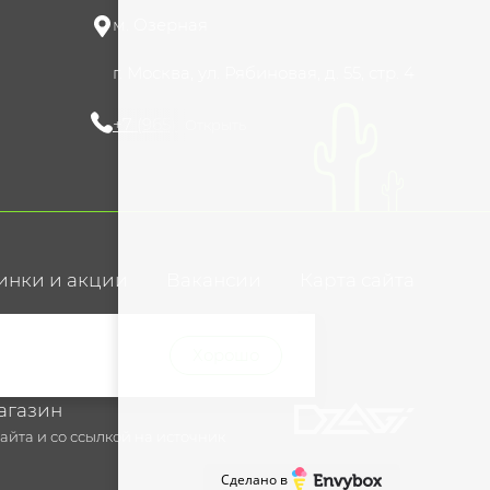
м. Озерная
г. Москва, ул. Рябиновая, д. 55, стр. 4
+7 (965) 420-10-10
Открыть
инки и акции
Вакансии
Карта сайта
ние
Хорошо
агазин
йта и со ссылкой на источник
Сделано в