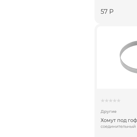
57 Р
Другие
Хомут под гоф
соединительный