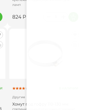
ламп
824 Р
ИИ
В НАЛИЧИИ
Другие
Хомут под гофру 110-130 мм
8
соединительный крепежный элемент