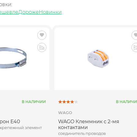
овки:
ешевле
Дороже
Новинки
В НАЛИЧИИ
В НАЛИЧ
WAGO
трон Е40
WAGO Клеммник с 2-мя
контактами
 крепежный элемент
соединитель проводов