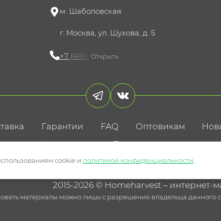
м. Шаболовская
г. Москва, ул. Шухова, д. 5
+7 (495) 721-60-15
Открыть
тавка
Гарантии
FAQ
Оптовикам
Нов
литика конфиденциальности
Пользовательское соглаше
использованием cookie и
политикой конфиденциальности
.
2015-2026 © Homeharvest – интернет-м
овать материалы можно лишь с разрешения владельца данного са