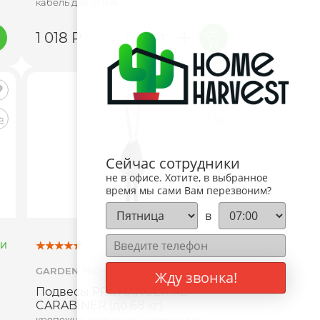
кабель для ЭПРА
1 018 Р
Сейчас сотрудники
не в офисе. Хотите, в выбранное
время мы сами Вам перезвоним?
в
ИИ
В НАЛИЧИИ
GARDEN HIGHPRO
Жду звонка!
Подвесы PROHANGER XL
CARABINER (до 68 кг)
крепежно-подвесной элемент для