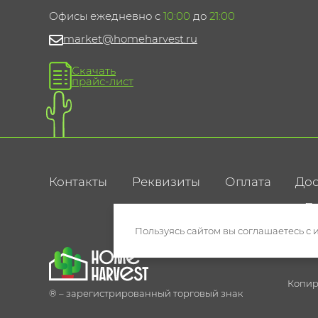
Офисы ежедневно с
10:00
до
21:00
market@homeharvest.ru
Скачать
прайс-лист
Контакты
Реквизиты
Оплата
Дос
По
Пользуясь сайтом вы соглашаетесь с 
Копир
® – зарегистрированный торговый знак