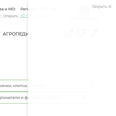
Закрыть
ва и МО:
Регионы РФ и СНГ:
5) 721-60-15
+7 (965) 420-10-10
Открыть
Открыть
Мой кабинет
0
0
0
АГРОПЕДИЯ
рючки, клипсы и хомуты
11
длинители и фильтры, розетки
9