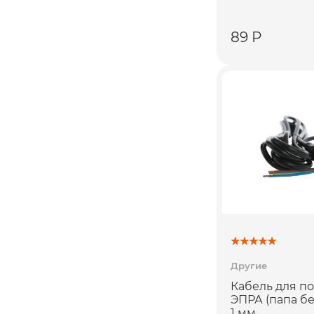
89 Р
Другие
Кабель для п
ЭПРА (папа бе
1 мм