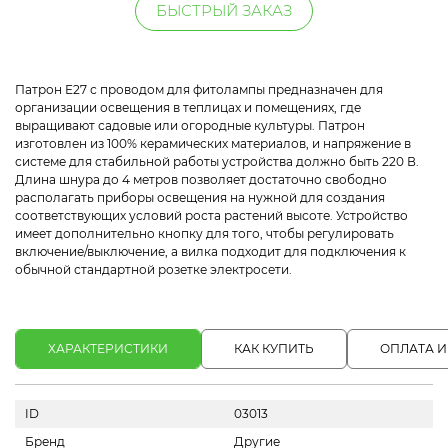
БЫСТРЫЙ ЗАКАЗ
Патрон Е27 с проводом для фитолампы предназначен для
организации освещения в теплицах и помещениях, где
выращивают садовые или огородные культуры. Патрон
изготовлен из 100% керамических материалов, и напряжение в
системе для стабильной работы устройства должно быть 220 В.
Длина шнура до 4 метров позволяет достаточно свободно
располагать приборы освещения на нужной для создания
соответствующих условий роста растений высоте. Устройство
имеет дополнительно кнопку для того, чтобы регулировать
включение/выключение, а вилка подходит для подключения к
обычной стандартной розетке электросети.
ХАРАКТЕРИСТИКИ
КАК КУПИТЬ
ОПЛАТА И
ID
03013
Бренд
Другие