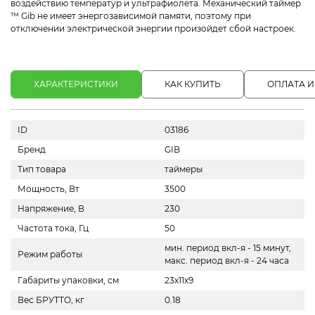
воздействию температур и ультрафиолета. Механический таймер
™ Gib не имеет энергозависимой памяти, поэтому при
отключении электрической энергии произойдет сбой настроек.
ХАРАКТЕРИСТИКИ
КАК КУПИТЬ
ОПЛАТА И
ID
03186
Бренд
GIB
Тип товара
таймеры
Мощность, Вт
3500
Напряжение, В
230
Частота тока, Гц
50
мин. период вкл-я - 15 минут,
Режим работы
макс. период вкл-я - 24 часа
Габариты упаковки, см
23х11х9
Вес БРУТТО, кг
0.18