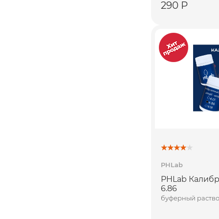
290 Р
PHLab
PHLab Калибр
6.86
буферный раство