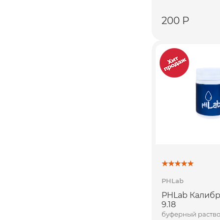
200 Р
PHLab
PHLab Калибр
9.18
буферный раство