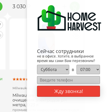
3 030 Р
Сейчас сотрудники
не в офисе. Хотите, в выбранное
время мы сами Вам перезвоним?
в
ИИ
ПОД ЗАКАЗ
Milwaukee
Жду звонка!
Milwaukee Раствор для
очищения электродов pH
метра, 0.23 л
промывочная жидкость для электродов