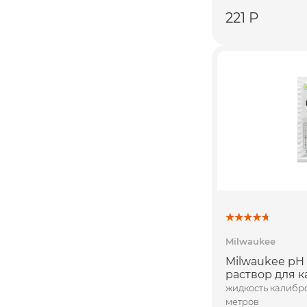
221 Р
Milwaukee
Milwaukee pH
раствор для 
жидкость калибр
метров