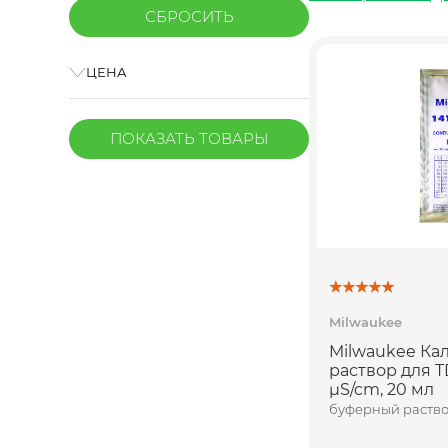
ЦЕНА
ПОКАЗАТЬ
ТОВАРЫ
Milwaukee
Milwaukee К
раствор для T
µS/cm, 20 мл
буферный раство