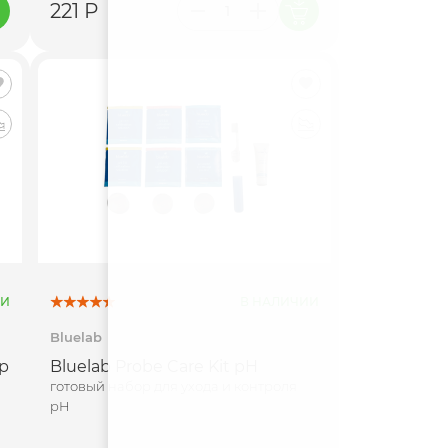
221 Р
ИИ
В НАЛИЧИИ
Bluelab
р
Bluelab Probe Care Kit pH
готовый набор для ухода и контроля
pH