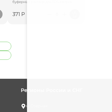
буферный раствор для TDS-метров
371 Р
Регионы России и СНГ
м. Озерная