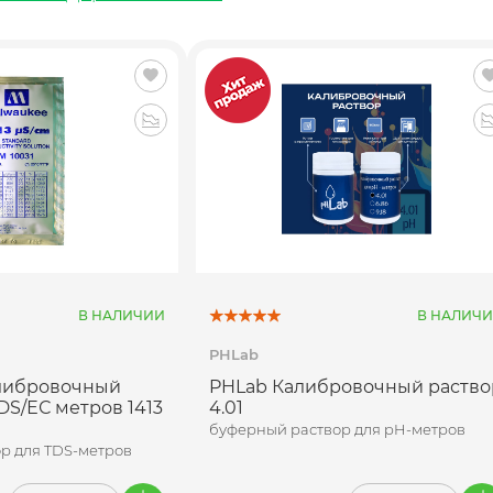
В НАЛИЧИИ
В НАЛИЧ
PHLab
алибровочный
PHLab Калибровочный раство
DS/ЕС метров 1413
4.01
буферный раствор для pH-метров
р для TDS-метров