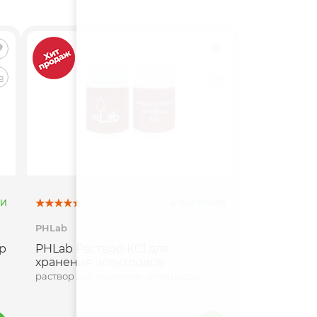
ИИ
В НАЛИЧИИ
PHLab
р
PHLab Раствор KCl для
хранения электродов
раствор для хранения электродов