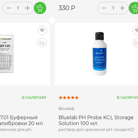
330 Р
В НАЛИЧИИ
В НАЛИЧ
Bluelab
 7.01 Буферный
Bluelab PH Probe KCL Storage
калибровки 20 мл
Solution 100 мл
овочная для ph-
раствор для хранения pH-зонда KCl