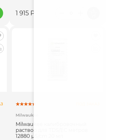
1 915 Р
АЗ
ПОД ЗАКАЗ
Milwaukee
Milwaukee калибровочный
раствор для TDS/ЕС метров
12880 µS/cm 20 мл