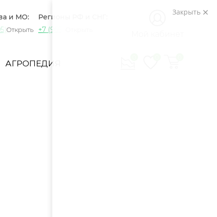
Закрыть
ва и МО:
Регионы РФ и СНГ:
5) 721-60-15
+7 (965) 420-10-10
Открыть
Открыть
Мой кабинет
0
0
0
АГРОПЕДИЯ