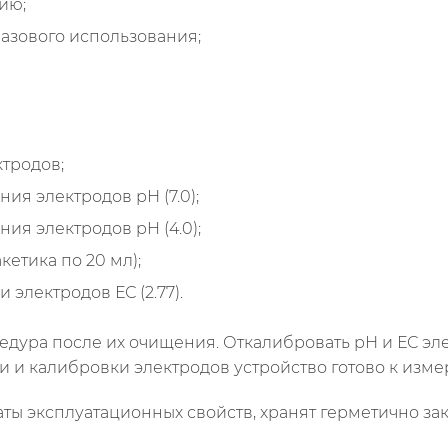
ию;
разового использования;
тродов;
ния электродов рН (7.0);
ния электродов pH (4.0);
кетика по 20 мл);
 электродов ЕС (2.77).
едура после их очищения. Откалибровать рН и ЕС э
и и калибровки электродов устройство готово к изм
ты эксплуатационных свойств, хранят герметично зак