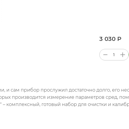
3 030 Р
, и сам прибор прослужил достаточно долго, его не
оторых производится измерение параметров сред, по
Ph" – комплексный, готовый набор для очистки и калиб