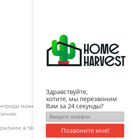
Здравствуйте,
хотите, мы перезвоним
Вам за 24 секунды?
лектроды можно, используя калибровочные
ерению.
рытыми, в тёмном месте.
Позвоните мне!