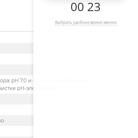
00
:
23
Выбрать удобное время звонка
ра: pH 7.0 и 4.0, KCI, очиститель pH-
очистки рН-электродов
во