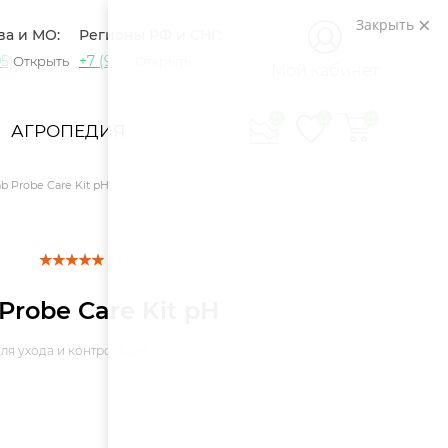
Закрыть
ва и МО:
Регионы РФ и СНГ:
5) 721-60-15
+7 (965) 420-10-10
Открыть
Открыть
Мой кабинет
0
0
0
АГРОПЕДИЯ
ab Probe Care Kit pH
( 4 )
Probe Care Kit pH
ля ухода и контроля pH