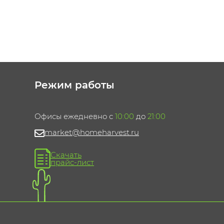
Режим работы
Офисы ежедневно с
10:00
до
21:00
market@homeharvest.ru
Скачать
прайс-лист