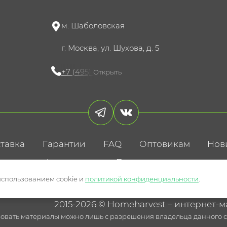
м. Шаболовская
г. Москва, ул. Шухова, д. 5
+7 (495) 721-60-15
Открыть
тавка
Гарантии
FAQ
Оптовикам
Нов
литика конфиденциальности
Пользовательское соглаше
использованием cookie и
политикой конфиденциальности
.
2015-2026 © Homeharvest – интернет-м
овать материалы можно лишь с разрешения владельца данного са