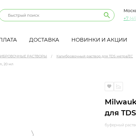
Моск
+7 (49
ПЛАТА
ДОСТАВКА
НОВИНКИ И АКЦИИ
ИБРОВОЧНЫЕ РАСТВОРЫ
Калибровочный раствор для TDS метра/EC
, 20 мл
 метров 1413 µS/cm, 20 мл
Milwau
для TDS
буферный раств