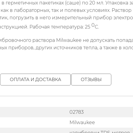
 герметичных пакетиках (саше) по 20 мл. Упаковка з
как в лабораторных, так и полевых условиях. Раствор
етик, погрузить в него измерительный прибор электр
0
нструкцией. Рабочая температура: 25
С.
ибровочного раствора Milwaukee не допускать попада
х приборов, других источников тепла, а также в хол
ОПЛАТА И ДОСТАВКА
ОТЗЫВЫ
02783
Milwaukee
калибровки TDS-метров