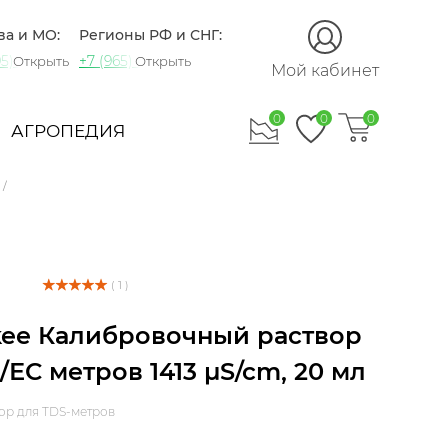
ва и МО:
Регионы РФ и СНГ:
5) 721-60-15
+7 (965) 420-10-10
Открыть
Открыть
Мой кабинет
0
0
0
АГРОПЕДИЯ
( 1 )
kee Калибровочный раствор
/ЕС метров 1413 µS/cm, 20 мл
ор для TDS-метров