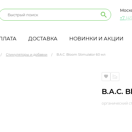
Моск
+7 (49
ПЛАТА
ДОСТАВКА
НОВИНКИ И АКЦИИ
Стимуляторы и добавки
B.A.C. Bloom Stimulator 60 мл
B.A.C. 
органический с