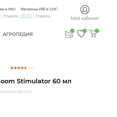
ва и МО:
Регионы РФ и СНГ:
5) 721-60-15
+7 (965) 420-10-10
Открыть
Открыть
Мой кабинет
0
0
0
АГРОПЕДИЯ
( 4 )
Bloom Stimulator 60 мл
тимулятор цветения