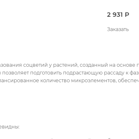
2 931 Р
Заказать
ования соцветий у растений, созданный на основе п
он позволяет подготовить подрастающую рассаду к фаз
алансированное количество микроэлементов, обеспе
евидны: