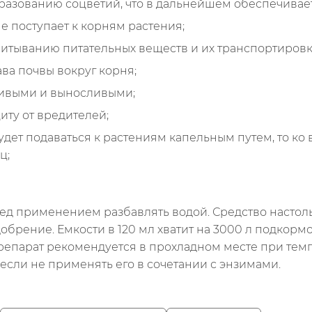
разованию соцветий, что в дальнейшем обеспечивае
е поступает к корням растения;
итыванию питательных веществ и их транспортировк
ва почвы вокруг корня;
чивыми и выносливыми;
иту от вредителей;
будет подаваться к растениям капельным путем, то к
ц;
ед применением разбавлять водой. Средство настоль
 удобрение. Емкости в 120 мл хватит на 3000 л подкор
препарат рекомендуется в прохладном месте при темпе
 если не применять его в сочетании с энзимами.