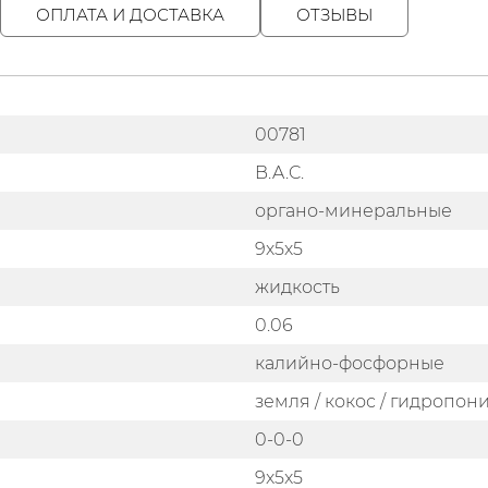
ОПЛАТА И ДОСТАВКА
ОТЗЫВЫ
00781
B.A.C.
органо-минеральные
9х5х5
жидкость
0.06
калийно-фосфорные
земля / кокос / гидропон
0-0-0
9x5x5