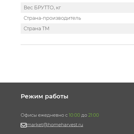
Вес БРУТТО, кг
Страна-производитель
Страна ТМ
Режим работы
Офисы ежедневно с
10:00
до
21:00
market@homeharvest.ru