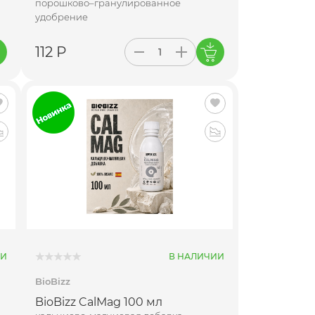
порошково–гранулированное
удобрение
112 Р
ИИ
В НАЛИЧИИ
BioBizz
BioBizz CalMag 100 мл