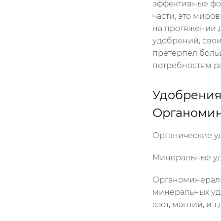
эффективные фо
части, это миров
на протяжении д
удобрений, сво
претерпел боль
потребностям ра
Удобрения
Органомин
Органические у
Минеральные уд
Органоминеральн
минеральных удо
азот, магний, и т.д