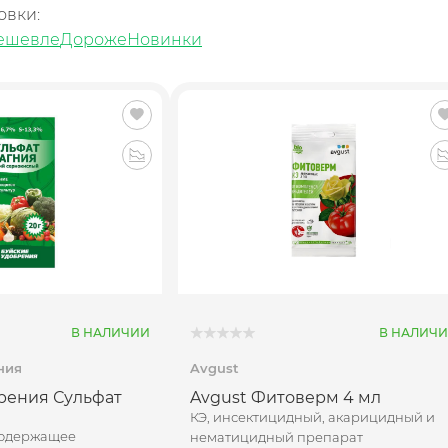
овки:
ешевле
Дороже
Новинки
В НАЛИЧИИ
В НАЛИЧ
ния
Avgust
рения Сульфат
Avgust Фитоверм 4 мл
КЭ, инсектицидный, акарицидный и
содержащее
нематицидный препарат