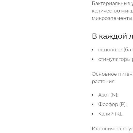
Бактериальные у
количество мик
микроэлементы и
В каждой 
основное (баз
стимуляторы р
Основное питан
растения:
Азот (N);
Фосфор (P);
Калий (K).
Их количество у