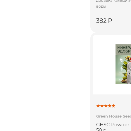
добавка кальций
воды
382 Р
Green House See
GHSC Powder 
50 г