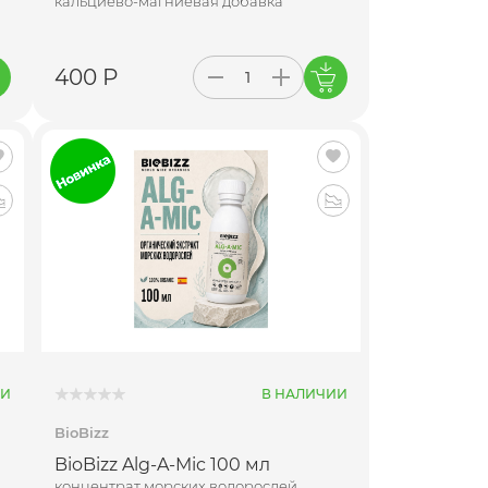
кальциево-магниевая добавка
400 Р
ИИ
В НАЛИЧИИ
BioBizz
BioBizz Alg-A-Mic 100 мл
концентрат морских водорослей