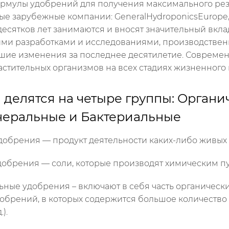
рмулы удобрений для получения максимального резу
ые зарубежные компании: GeneralHydroponicsEurope, G
есятков лет занимаются и вносят значительный вкла
ими разработками и исследованиями, производстве
шие изменения за последнее десятилетие. Современ
стительных организмов на всех стадиях жизненного 
 делятся на четыре группы: Органи
еральные и Бактериальные
добрения — продукт деятельности каких-либо живых
обрения — соли, которые производят химическим пу
ые удобрения – включают в себя часть органических, 
брений, в которых содержится большое количество 
.).