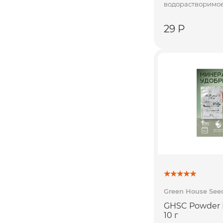
водорастворимо
29 Р
Green House See
GHSC Powder 
10 г