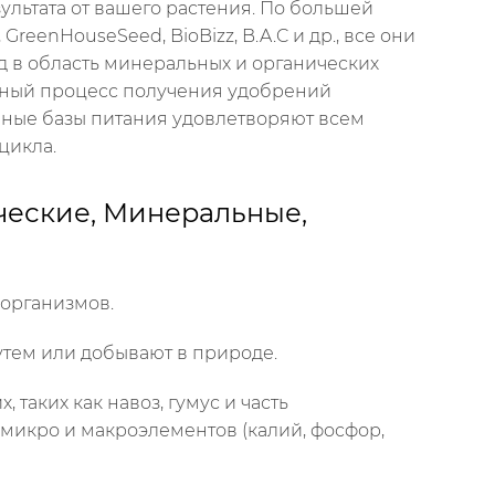
льтата от вашего растения. По большей
reenHouseSeed, BioBizz, B.A.C и др., все они
д в область минеральных и органических
нный процесс получения удобрений
ные базы питания удовлетворяют всем
цикла.
ческие, Минеральные,
 организмов.
тем или добывают в природе.
таких как навоз, гумус и часть
микро и макроэлементов (калий, фосфор,