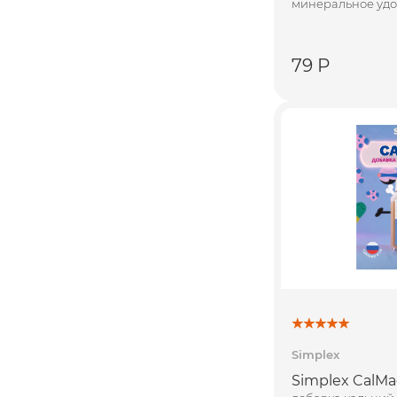
минеральное удо
79 Р
Simplex
Simplex CalMag