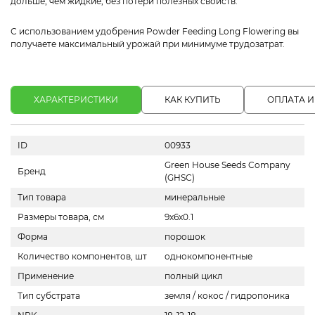
дольше, чем жидкие, без потери полезных свойств.
С использованием удобрения Powder Feeding Long Flowering вы
получаете максимальный урожай при минимуме трудозатрат.
ХАРАКТЕРИСТИКИ
КАК КУПИТЬ
ОПЛАТА И
ID
00933
Green House Seeds Company
Бренд
(GHSC)
Тип товара
минеральные
Размеры товара, см
9х6х0.1
Форма
порошок
Количество компонентов, шт
однокомпонентные
Применение
полный цикл
Тип субстрата
земля / кокос / гидропоника