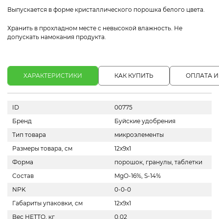
Выпускается в форме кристаллического порошка белого цвета.
Хранить в прохладном месте с невысокой влажность. Не
допускать намокания продукта.
ХАРАКТЕРИСТИКИ
КАК КУПИТЬ
ОПЛАТА И
ID
00775
Бренд
Буйские удобрения
Тип товара
микроэлементы
Размеры товара, см
12х9х1
Форма
порошок, гранулы, таблетки
Состав
MgO-16%, S-14%
NPK
0-0-0
Габариты упаковки, см
12х9х1
Вес НЕТТО, кг
0.02