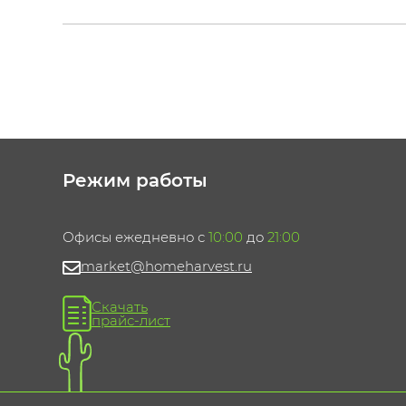
Режим работы
Офисы ежедневно с
10:00
до
21:00
market@homeharvest.ru
Скачать
прайс-лист