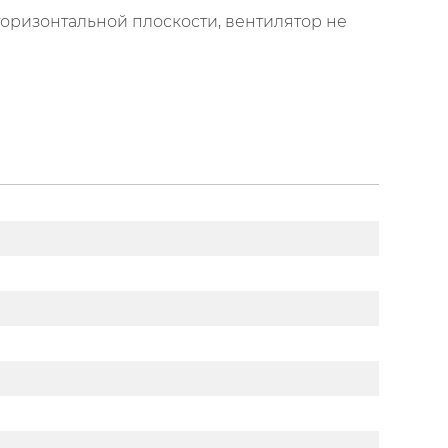
оризонтальной плоскости, вентилятор не
Здравствуйте,
хотите, мы перезвоним
Вам за 24 секунды?
Позвоните мне!