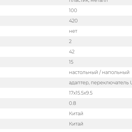
пластик, металл
100
420
нет
2
42
15
настольный / напольный
адаптер, переключатель
17х15.5х9.5
0.8
Китай
Китай