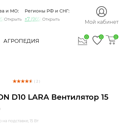
Закрыть
ва и МО:
Регионы РФ и СНГ:
5) 721-60-15
+7 (965) 420-10-10
Открыть
Открыть
Мой кабинет
0
0
0
АГРОПЕДИЯ
( 2 )
N D10 LARA Вентилятор 15
)
на подставке, 15 Вт