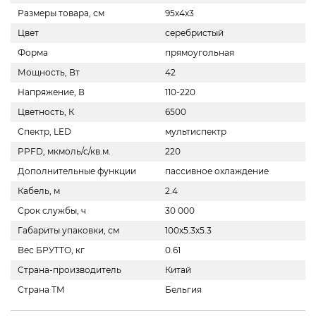
Размеры товара, см
95х4х3
Цвет
серебристый
Форма
прямоугольная
Мощность, Вт
42
Напряжение, В
110-220
Цветность, К
6500
Спектр, LED
мультиспектр
PPFD, мкмоль/с/кв.м.
220
Дополнительные функции
пассивное охлаждение
Кабель, м
2.4
Срок службы, ч
30 000
Габариты упаковки, см
100х5.3х5.3
Вес БРУТТО, кг
0.61
Страна-производитель
Китай
Страна ТМ
Бельгия