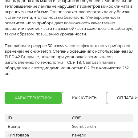
очень удобна для малых и габаритных гроубоксов. Минимальное
тепловыделение лампы не нарушает параметров микроклимата в
ограниченном объеме. Это позволяет располагать лампу близко
к стенке тента, что полностью безопасно. Универсальность
осветительного прибора дает возможность качественно
досветить нижние части надземной части саженцев, способствуя,
таким образом, повышению урожайности.
При рабочем ресурсе 30 тысяч часов эффективность прибора со
временем не снижается. Степень освещения с использованием SJ
TLED 42 Вт лучше, нежели при установке светильников,
изготовленных по технологии TCL и T8. Световая панель
оборудована светодиодами мощностью 0.2 Вт в количестве 252
шт.
ХАРАКТЕРИСТИКИ
КАК КУПИТЬ
ОПЛАТА И
ID
01981
Бренд
Secret Jardin
Тип товара
панели