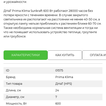
и урожайности.
ДНаТ Prima Klima Sunkraft 600 Вт работают 28000 часов без
потери яркости с течением времени. В случае закрытого
светильника их располагают на расстоянии не менее 40-50 см, а
открытую лампу нельзя приближать к растениям ближе 60-70 см.
Также необходима нормальная система вентиляции и тогда ни
что не помешает использовать устройство теплице, гроутенте
или гроубоксе.
ХАРАКТЕРИСТИКИ
КАК КУПИТЬ
ОПЛАТА И
ID
01575
Бренд
Prima Klima
Тип товара
ДНаТ (HPS)
Длина, см
24
Диаметр, см
7
Мощность, Вт
600