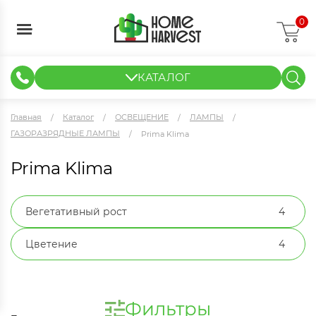
0
КАТАЛОГ
ГИДРОПОНИКА И АЭРОПОНИКА
ИЗМЕРИТЕЛЬНЫЕ ПРИБОРЫ
ТЕНТЫ И ГОТОВЫЕ РЕШЕНИЯ
КЛОНИРОВАНИЕ И РАССАДА
Главная
Каталог
ОСВЕЩЕНИЕ
ЛАМПЫ
ГАЗОРАЗРЯДНЫЕ ЛАМПЫ
Prima Klima
Prima Klima
Вегетативный рост
4
Цветение
4
Фильтры