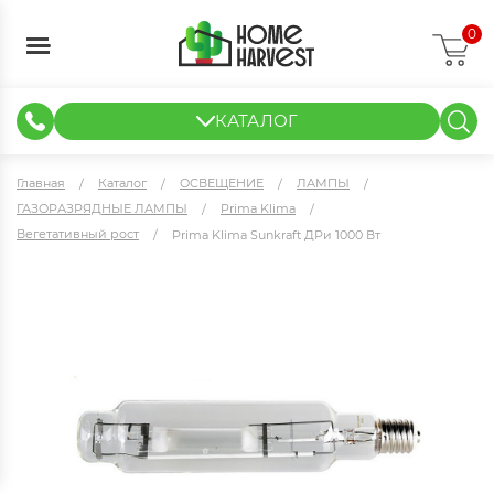
0
КАТАЛОГ
ГИДРОПОНИКА И АЭРОПОНИКА
ИЗМЕРИТЕЛЬНЫЕ ПРИБОРЫ
ТЕНТЫ И ГОТОВЫЕ РЕШЕНИЯ
КЛОНИРОВАНИЕ И РАССАДА
Главная
Каталог
ОСВЕЩЕНИЕ
ЛАМПЫ
ГАЗОРАЗРЯДНЫЕ ЛАМПЫ
Prima Klima
Вегетативный рост
Prima Klima Sunkraft ДРи 1000 Вт
Prima Klima Sunkraft ДРи 1000 Вт