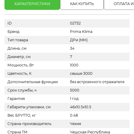
ХАРАКТЕРИСТИКИ
КАК КУПИТЬ
ОПЛАТА И
ID
02732
Бренд
Prima Klima
Тип товара
ДРи (MH)
Длина, см
34
Диаметр, см
7
Мощность, Вт
1000
Цветность, К
свыше 3000
Дополнительные функции
без встроенного отражателя
Срок службы, ч
5000
Гарантия
1 год
Габариты упаковки, см
46х10.5х10.5
Вес БРУТТО, кг
0.48
Страна-производитель
Чехия
Страна ТМ
Чешская Республика