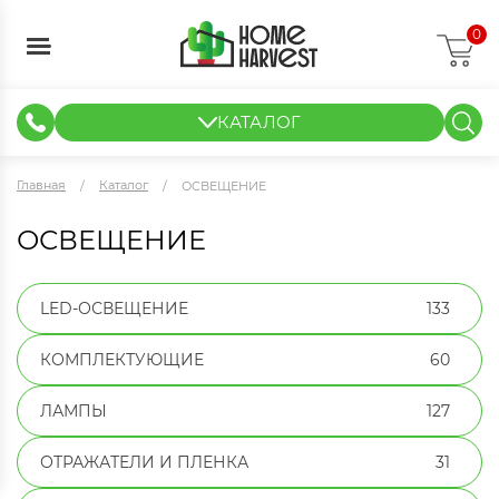
0
КАТАЛОГ
ГИДРОПОНИКА И АЭРОПОНИКА
ИЗМЕРИТЕЛЬНЫЕ ПРИБОРЫ
ТЕНТЫ И ГОТОВЫЕ РЕШЕНИЯ
КЛОНИРОВАНИЕ И РАССАДА
Главная
Каталог
ОСВЕЩЕНИЕ
ОСВЕЩЕНИЕ
LED-ОСВЕЩЕНИЕ
133
КОМПЛЕКТУЮЩИЕ
60
ЛАМПЫ
127
ОТРАЖАТЕЛИ И ПЛЕНКА
31