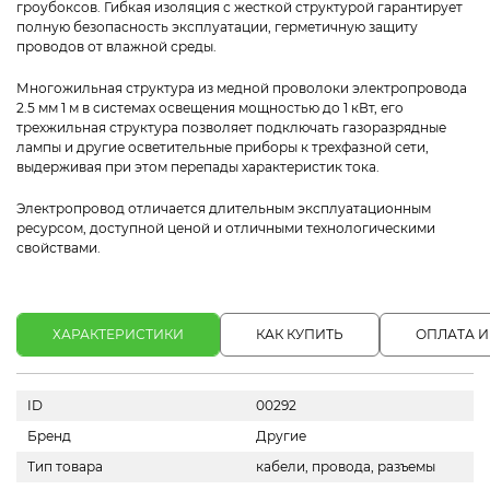
гроубоксов. Гибкая изоляция с жесткой структурой гарантирует
полную безопасность эксплуатации, герметичную защиту
проводов от влажной среды.
Многожильная структура из медной проволоки электропровода
2.5 мм 1 м в системах освещения мощностью до 1 кВт, его
трехжильная структура позволяет подключать газоразрядные
лампы и другие осветительные приборы к трехфазной сети,
выдерживая при этом перепады характеристик тока.
Электропровод отличается длительным эксплуатационным
ресурсом, доступной ценой и отличными технологическими
свойствами.
ХАРАКТЕРИСТИКИ
КАК КУПИТЬ
ОПЛАТА И
ID
00292
Бренд
Другие
Тип товара
кабели, провода, разъемы