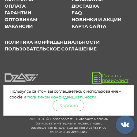
ОПЛАТА
ДОСТАВКА
ГАРАНТИИ
FAQ
ОПТОВИКАМ
НОВИНКИ И АКЦИИ
ВАКАНСИИ
КАРТА САЙТА
ПОЛИТИКА КОНФИДЕНЦИАЛЬНОСТИ
ПОЛЬЗОВАТЕЛЬСКОЕ СОГЛАШЕНИЕ
Скачать
прайс-лист
Пользуясь сайтом вы соглашаетесь с использованием
cookie и
политикой конфиденциальности
.
Хорошо
® – зарегистрированный торговый знак
2015-2026 © Homeharvest – интернет-магазин
Копировать материалы можно лишь с
разрешения владельца данного сайта и со
ссылкой на источник