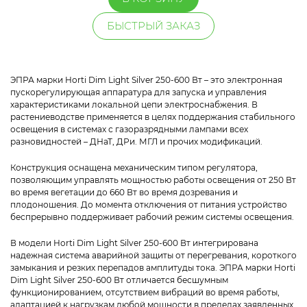
БЫСТРЫЙ ЗАКАЗ
ЭПРА марки Horti Dim Light Silver 250-600 Вт – это электронная
пускорегулирующая аппаратура для запуска и управления
характеристиками локальной цепи электроснабжения. В
растениеводстве применяется в целях поддержания стабильного
освещения в системах с газоразрядными лампами всех
разновидностей – ДНаТ, ДРи. МГЛ и прочих модификаций.
Конструкция оснащена механическим типом регулятора,
позволяющим управлять мощностью работы освещения от 250 Вт
во время вегетации до 660 Вт во время дозревания и
плодоношения. До момента отключения от питания устройство
беспрерывно поддерживает рабочий режим системы освещения.
В модели Horti Dim Light Silver 250-600 Вт интегрирована
надежная система аварийной защиты от перегревания, короткого
замыкания и резких перепадов амплитуды тока. ЭПРА марки Horti
Dim Light Silver 250-600 Вт отличается бесшумным
функционированием, отсутствием вибраций во время работы,
адаптацией к нагрузкам любой мощности в пределах заявленных