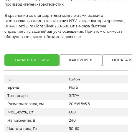
производителем характеристик.
В сравнении со стандартными комплектами розжига
газоразрядных ламп, включающих ИЗУ, конденсатор и дроссель,
ЭПРА Horti Dim Light Silver 250-600 Вт в 4 раза быстрее
справляется с задачей запуска освещения. При этом стоимость
оборудования также обходится дешевле.
ХАРАКТЕРИСТИКИ
КАК КУПИТЬ
ОПЛАТА И
ID
02434
Бренд
Horti
Тип товара
ЭПРА
Размеры товара, см
20.5х9.5х5.5
Мощность, Вт
600
Напряжение, В
240
Частота тока, Гц
50-60