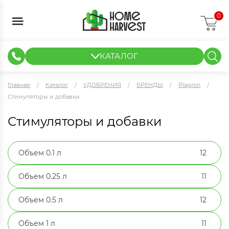
0
КАТАЛОГ
ГИДРОПОНИКА И АЭРОПОНИКА
ИЗМЕРИТЕЛЬНЫЕ ПРИБОРЫ
ТЕНТЫ И ГОТОВЫЕ РЕШЕНИЯ
КЛОНИРОВАНИЕ И РАССАДА
Главная
Каталог
УДОБРЕНИЯ
БРЕНДЫ
Plagron
Стимуляторы и добавки
Стимуляторы и добавки
Объем 0.1 л
12
Объем 0.25 л
11
Объем 0.5 л
12
Объем 1 л
11