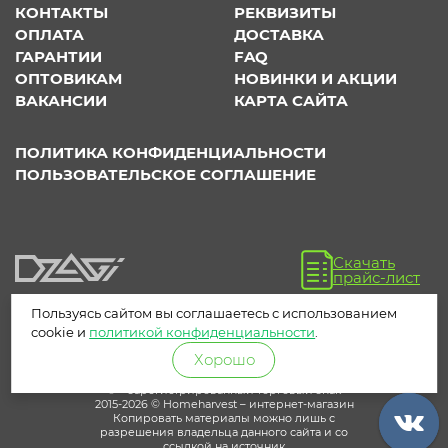
КОНТАКТЫ
РЕКВИЗИТЫ
ОПЛАТА
ДОСТАВКА
ГАРАНТИИ
FAQ
ОПТОВИКАМ
НОВИНКИ И АКЦИИ
ВАКАНСИИ
КАРТА САЙТА
ПОЛИТИКА КОНФИДЕНЦИАЛЬНОСТИ
ПОЛЬЗОВАТЕЛЬСКОЕ СОГЛАШЕНИЕ
Скачать
прайс-лист
Пользуясь сайтом вы соглашаетесь с использованием
cookie и
политикой конфиденциальности
.
Хорошо
® – зарегистрированный торговый знак
2015-2026 © Homeharvest – интернет-магазин
Копировать материалы можно лишь с
разрешения владельца данного сайта и со
ссылкой на источник