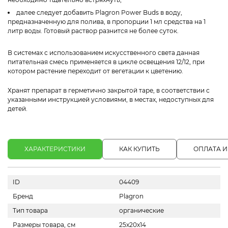
далее следует добавить Plagron Power Buds в воду,
предназначенную для полива, в пропорции 1 мл средства на 1
литр воды. Готовый раствор разнится не более суток.
В системах с использованием искусственного света данная
питательная смесь применяется в цикле освещения 12/12, при
котором растение переходит от вегетации к цветению.
Хранят препарат в герметично закрытой таре, в соответствии с
указанными инструкцией условиями, в местах, недоступных для
детей.
ХАРАКТЕРИСТИКИ
КАК КУПИТЬ
ОПЛАТА И
ID
04409
Бренд
Plagron
Тип товара
органические
Размеры товара, см
25x20x14