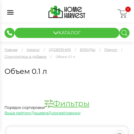
0
КАТАЛОГ
ГИДРОПОНИКА И АЭРОПОНИКА
ИЗМЕРИТЕЛЬНЫЕ ПРИБОРЫ
ТЕНТЫ И ГОТОВЫЕ РЕШЕНИЯ
КЛОНИРОВАНИЕ И РАССАДА
Главная
Каталог
УДОБРЕНИЯ
БРЕНДЫ
Plagron
Стимуляторы и добавки
Объем 0.1 л
Объем 0.1 л
Фильтры
Порядок сортировки:
Выше рейтинг
Дешевле
Дороже
Новинки