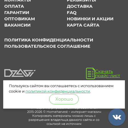
ОПЛАТА
ДОСТАВКА
ГАРАНТИИ
FAQ
ОПТОВИКАМ
НОВИНКИ И АКЦИИ
ВАКАНСИИ
КАРТА САЙТА
ПОЛИТИКА КОНФИДЕНЦИАЛЬНОСТИ
ПОЛЬЗОВАТЕЛЬСКОЕ СОГЛАШЕНИЕ
Скачать
прайс-лист
Пользуясь сайтом вы соглашаетесь с использованием
cookie и
политикой конфиденциальности
.
Хорошо
® – зарегистрированный торговый знак
2015-2026 © Homeharvest – интернет-магазин
Копировать материалы можно лишь с
разрешения владельца данного сайта и со
ссылкой на источник