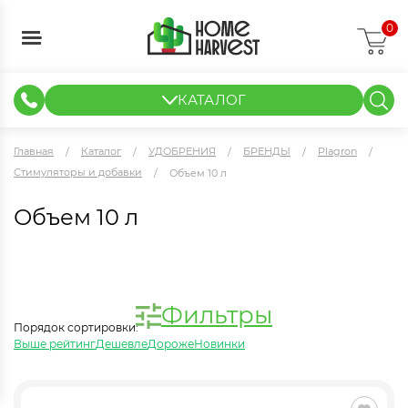
0
КАТАЛОГ
ГИДРОПОНИКА И АЭРОПОНИКА
ИЗМЕРИТЕЛЬНЫЕ ПРИБОРЫ
ТЕНТЫ И ГОТОВЫЕ РЕШЕНИЯ
КЛОНИРОВАНИЕ И РАССАДА
Главная
Каталог
УДОБРЕНИЯ
БРЕНДЫ
Plagron
Стимуляторы и добавки
Объем 10 л
Объем 10 л
Фильтры
Порядок сортировки:
Выше рейтинг
Дешевле
Дороже
Новинки