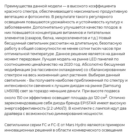
Преимущества данной модели — в высокого коэффициента
красного спектра, обеспечивающего максимально продуктивную
вегетацию и фотосинтез. В результате такого регулярного
освещения повышаются урожайность и устойчивость культур к
заболеваниям. Дополнительно улучшается качество плодов: в
них повышается концентрация витаминов и питательных
элементов (сахаров, белка, микроэлементов и т.д.) Новый
бесшумный светильник рассчитан на длительную, безопасную
работу в общей совокупности не менее сотни тысяч часов при
оптимальной температуре. Данное решение является на данный
момент передовым: Лучшая модель на рынке LED панелей по
соотношению цена/качество на 2020 год. Абсолютно бесшумная
модификация (на пассивном охлаждении) со сбалансированным
спектром на весь жизненный цикл растения. Выбирая данный
светильник - Вы получаете наиболее приближенный по спектру и
интенсивности свечения к лучшим диодам на рынке (Samsung
LM301B) свет за гораздо меньшие деньги. При высоте подвеса
2
около 150 см эффективно освещает площадь до 120 см
. Отлично
зарекомендовавшие себя диоды бренда EPISTAR имеют высокую
энергоэффективность (2.2 uMol/J). В комплекте с лампой идут два
драйвера с возможностью диммирования мощности.
Светильники серии FC и FC-E от Mars Hydro являются примером
инновационных решений в области коммерческого освещения