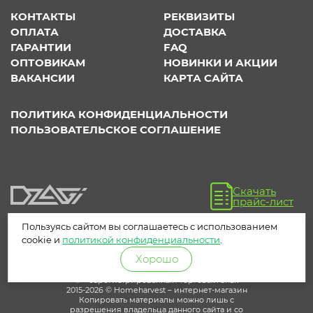
КОНТАКТЫ
РЕКВИЗИТЫ
ОПЛАТА
ДОСТАВКА
ГАРАНТИИ
FAQ
ОПТОВИКАМ
НОВИНКИ И АКЦИИ
ВАКАНСИИ
КАРТА САЙТА
ПОЛИТИКА КОНФИДЕНЦИАЛЬНОСТИ
ПОЛЬЗОВАТЕЛЬСКОЕ СОГЛАШЕНИЕ
Скачать
прайс-лист
Пользуясь сайтом вы соглашаетесь с использованием
cookie и
политикой конфиденциальности
.
Хорошо
® – зарегистрированный торговый знак
2015-2026 © Homeharvest – интернет-магазин
Копировать материалы можно лишь с
разрешения владельца данного сайта и со