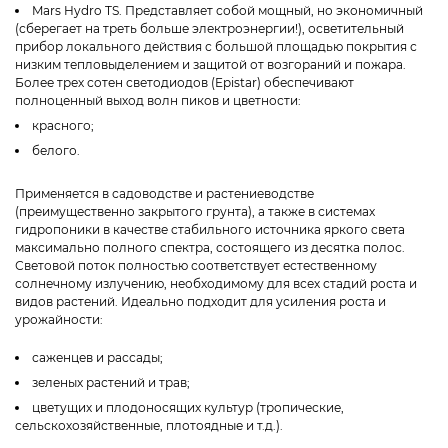
Mars Hydro TS. Представляет собой мощный, но экономичный
(сберегает на треть больше электроэнергии!), осветительный
прибор локального действия с большой площадью покрытия с
низким тепловыделением и защитой от возгораний и пожара.
Более трех сотен светодиодов (Epistar) обеспечивают
полноценный выход волн пиков и цветности:
красного;
белого.
Применяется в садоводстве и растениеводстве
(преимущественно закрытого грунта), а также в системах
гидропоники в качестве стабильного источника яркого света
максимально полного спектра, состоящего из десятка полос.
Световой поток полностью соответствует естественному
солнечному излучению, необходимому для всех стадий роста и
видов растений. Идеально подходит для усиления роста и
урожайности:
саженцев и рассады;
зеленых растений и трав;
цветущих и плодоносящих культур (тропические,
сельскохозяйственные, плотоядные и т.д.).