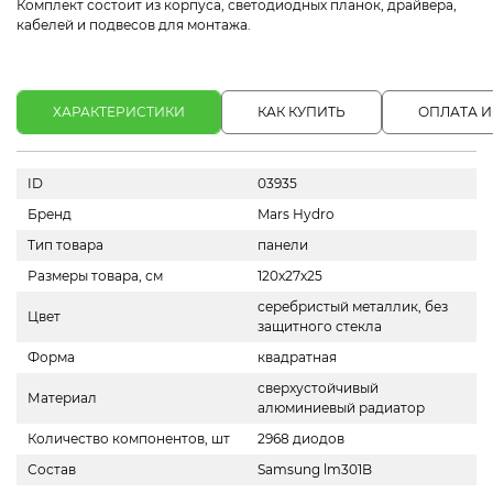
Комплект состоит из корпуса, светодиодных планок, драйвера,
кабелей и подвесов для монтажа.
ХАРАКТЕРИСТИКИ
КАК КУПИТЬ
ОПЛАТА И
ID
03935
Бренд
Mars Hydro
Тип товара
панели
Размеры товара, см
120х27х25
серебристый металлик, без
Цвет
защитного стекла
Форма
квадратная
сверхустойчивый
Материал
алюминиевый радиатор
Количество компонентов, шт
2968 диодов
Состав
Samsung lm301B