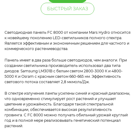
БЫСТРЫЙ ЗАКАЗ
Светодиодная панель FC 8000 от компании Mars Hydro относится
к новейшему поколению LED-светильников полного спектра.
Является эффективным и экономичным решением для частного и
коммерческого растениеводства.
Панель имеет в два раза больше светодиодов, чем аналоги. При
создании светильника производитель использовал два типа
диодов: Samsung LM301B с белым светом 2800-3000 К и 4800-
5000 К и Osram с красным светом 660-665 нм. Эффективность
светового потока составляет 2,8 мкмоль/Дж.
В спектре излучения лампы усилены синий и красный диапазоны,
что одновременно стимулирует рост растений и улучшает
цветение и урожайность. Благодаря такой спектральной
комбинации, обеспечивается высокая результативность
гровинга. С FC 8000 можно получать обильный урожай круглый
год и в полной мере реализовывать генетический потенциал
растений.