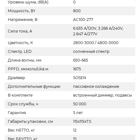
Уровень шума, dB(A)
0
Мощность, Вт
800
Напряжение, В
AC100-277
6.635 А/120V, 3.266 А/240V,
Сила тока, А
2.847 А/277V
Цветность, К
2800-3000 / 4800-5000
Спектр, LED
солнечный спектр
Длина волны, нм
650-665
PPFD, мкмоль/с/кв.м.
1675
Драйвер
SOSEN
Дополнительные функции
пассивное охлаждение
В комплекте
встроенный диммер, подвесы
Срок службы, ч
50 000
Гарантия
5 лет
Габариты упаковки, см
115х115х7.5
Вес НЕТТО, кг
12
Вес БРУТТО, кг
15