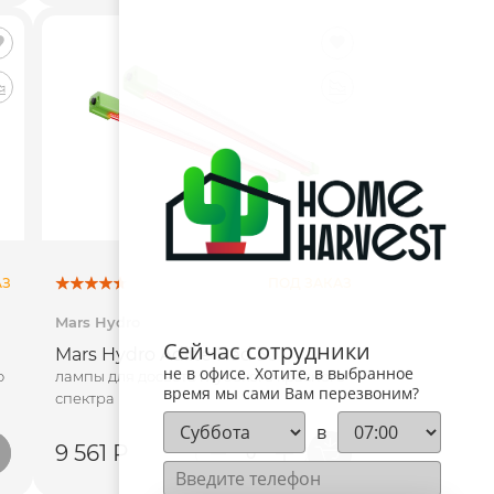
АЗ
ПОД ЗАКАЗ
Mars Hydro
Сейчас сотрудники
Mars Hydro Adlite Red 30
не в офисе. Хотите, в выбранное
о
лампы для досвета глубокого красного
время мы сами Вам перезвоним?
спектра
в
9 561 Р