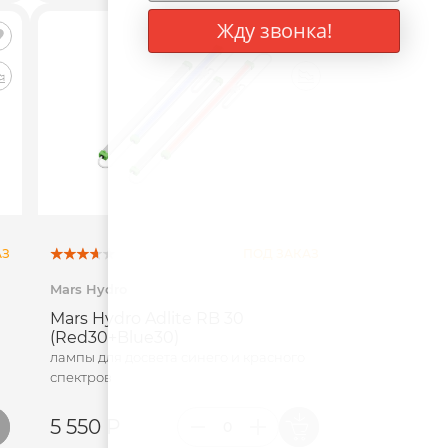
Жду звонка!
АЗ
ПОД ЗАКАЗ
Mars Hydro
Mars Hydro Adlite RB 30
(Red30+Blue30)
лампы для досвета синего и красного
спектров
5 550 Р