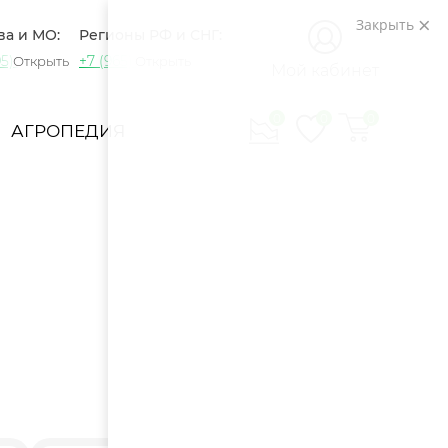
Закрыть
ва и МО:
Регионы РФ и СНГ:
5) 721-60-15
+7 (965) 420-10-10
Открыть
Открыть
Мой кабинет
0
0
0
АГРОПЕДИЯ