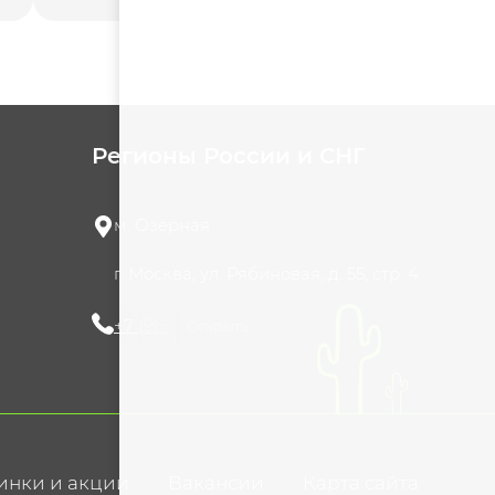
Регионы России и СНГ
м. Озерная
г. Москва, ул. Рябиновая, д. 55, стр. 4
+7 (965) 420-10-10
Открыть
инки и акции
Вакансии
Карта сайта