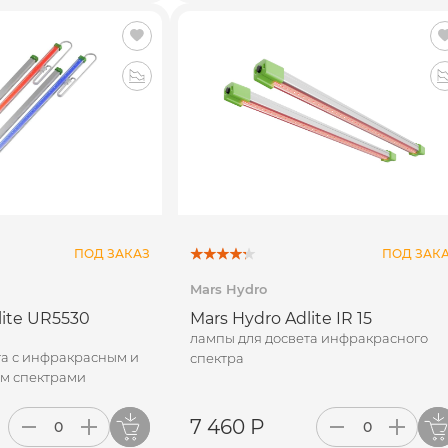
ПОД ЗАКАЗ
ПОД ЗАК
Mars Hydro
lite UR5530
Mars Hydro Adlite IR 15
лампы для досвета инфракрасного
та с инфракрасным и
спектра
м спектрами
7 460 Р