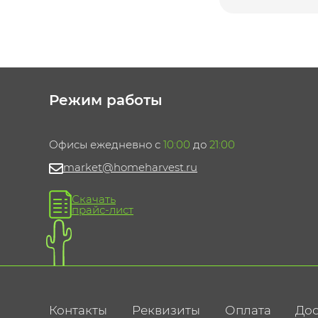
Режим работы
Офисы ежедневно с
10:00
до
21:00
market@homeharvest.ru
Скачать
прайс-лист
Контакты
Реквизиты
Оплата
Дос