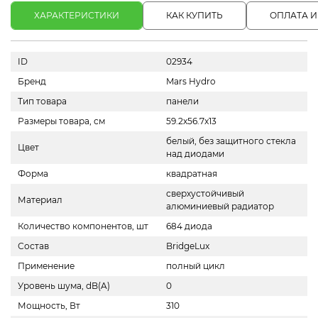
ХАРАКТЕРИСТИКИ
КАК КУПИТЬ
ОПЛАТА И
ID
02934
Бренд
Mars Hydro
Тип товара
панели
Размеры товара, см
59.2х56.7x13
белый, без защитного стекла
Цвет
над диодами
Форма
квадратная
сверхустойчивый
Материал
алюминиевый радиатор
Количество компонентов, шт
684 диода
Состав
BridgeLux
Применение
полный цикл
Уровень шума, dB(A)
0
Мощность, Вт
310