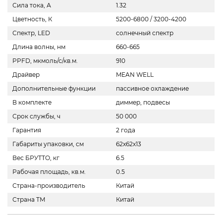
Сила тока, А
1.32
Цветность, К
5200-6800 / 3200-4200
Спектр, LED
солнечный спектр
Длина волны, нм
660-665
PPFD, мкмоль/с/кв.м.
910
Драйвер
MEAN WELL
Дополнительные функции
пассивное охлаждение
В комплекте
диммер, подвесы
Срок службы, ч
50 000
Гарантия
2 года
Габариты упаковки, см
62x62x13
Вес БРУТТО, кг
6.5
Рабочая площадь, кв.м.
0.5
Страна-производитель
Китай
Страна ТМ
Китай