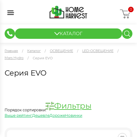
0
КАТАЛОГ
ГИДРОПОНИКА И АЭРОПОНИКА
ИЗМЕРИТЕЛЬНЫЕ ПРИБОРЫ
ТЕНТЫ И ГОТОВЫЕ РЕШЕНИЯ
КЛОНИРОВАНИЕ И РАССАДА
Главная
Каталог
ОСВЕЩЕНИЕ
LED-ОСВЕЩЕНИЕ
Mars Hydro
Серия EVO
Серия EVO
Фильтры
Порядок сортировки:
Выше рейтинг
Дешевле
Дороже
Новинки