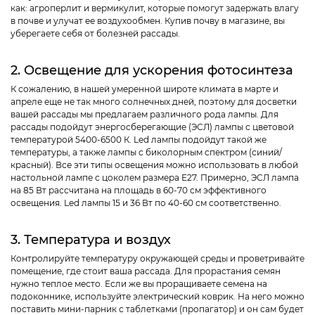
как: агроперлит и вермикулит, которые помогут задержать влагу
в почве и улучат ее воздухообмен. Купив почву в магазине, вы
уберегаете себя от болезней рассады.
2. Освещение для ускорения фотосинтеза
К сожалению, в нашей умеренной широте климата в марте и
апреле еще не так много солнечных дней, поэтому для досветки
вашей рассады мы предлагаем различного рода лампы. Для
рассады подойдут энергосберегающие (ЭСЛ) лампы с цветовой
температурой
5400-6500
К. Led лампы подойдут такой же
температуры, а также лампы с биколорным спектром (синий/
красный). Все эти типы освещения можно использовать в любой
настольной лампе с цоколем размера Е27. Примерно, ЭСЛ лампа
на 85 Вт рассчитана на площадь в 60-70 см эффективного
освещения.
Led
лампы 15 и 36 Вт по 40-60 см соответственно.
3. Температура и воздух
Контролируйте температуру окружающей среды и проветривайте
помещение, где стоит ваша рассада. Для прорастания семян
нужно теплое место. Если же вы проращиваете семена на
подоконнике, используйте электрический коврик. На него можно
поставить мини-парник с таблетками (пропагатор) и он сам будет