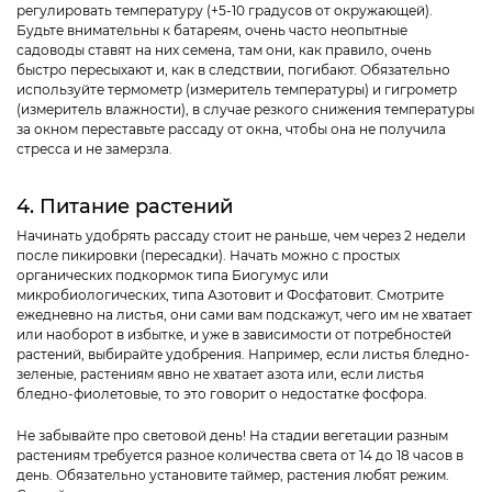
регулировать температуру (+5-10 градусов от окружающей).
Будьте внимательны к батареям, очень часто неопытные
садоводы ставят на них семена, там они, как правило, очень
быстро пересыхают и, как в следствии, погибают. Обязательно
используйте термометр (измеритель температуры) и гигрометр
(измеритель влажности), в случае резкого снижения температуры
за окном переставьте рассаду от окна, чтобы она не получила
стресса и не замерзла.
4. Питание растений
Начинать удобрять рассаду стоит не раньше, чем через 2 недели
после пикировки (пересадки). Начать можно с простых
органических подкормок типа Биогумус или
микробиологических, типа Азотовит и Фосфатовит. Смотрите
ежедневно на листья, они сами вам подскажут, чего им не хватает
или наоборот в избытке, и уже в зависимости от потребностей
растений, выбирайте удобрения. Например, если листья бледно-
зеленые, растениям явно не хватает азота или, если листья
бледно-фиолетовые, то это говорит о недостатке фосфора.
Не забывайте про световой день! На стадии вегетации разным
растениям требуется разное количества света от 14 до 18 часов в
день. Обязательно установите таймер, растения любят режим.