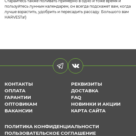
Старайтесь также поливать примерно в одно и тоже время и
пользуйтесь лунным календарем, он всегда подскажет вам, когда
лучше взрастить, удобрить и пересадить рассаду. Большого вам
HARVESTa
!)
КОНТАКТЫ
РЕКВИЗИТЫ
ОПЛАТА
ДОСТАВКА
ГАРАНТИИ
FAQ
ОПТОВИКАМ
НОВИНКИ И АКЦИИ
ВАКАНСИИ
КАРТА САЙТА
ПОЛИТИКА КОНФИДЕНЦИАЛЬНОСТИ
ПОЛЬЗОВАТЕЛЬСКОЕ СОГЛАШЕНИЕ