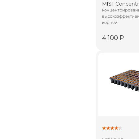
MIST Concentr
концентрирован
высокоэффективн
корней
4 100 Р
Eazy-plug