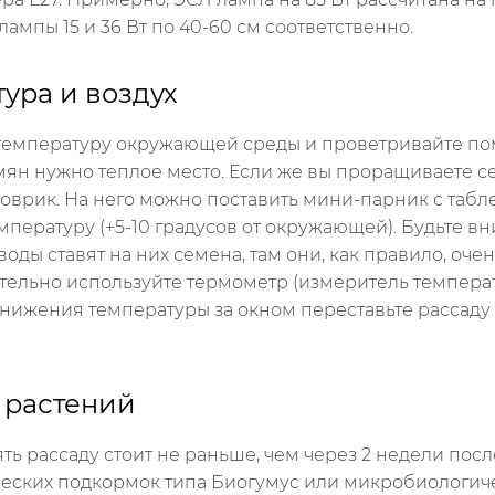
лампы 15 и 36 Вт по 40-60 см соответственно.
тура и воздух
температуру окружающей среды и проветривайте поме
ян нужно теплое место. Если же вы проращиваете с
оврик. На него можно поставить мини-парник с табле
мпературу (+5-10 градусов от окружающей). Будьте вн
оды ставят на них семена, там они, как правило, очен
тельно используйте термометр (измеритель температ
снижения температуры за окном переставьте рассаду о
 растений
ть рассаду стоит не раньше, чем через 2 недели посл
еских подкормок типа Биогумус или микробиологичес