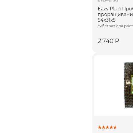
Eazy Plug Про
проращивания
54х31х5
субстрат для рас
2 740 Р