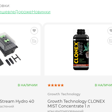
овки:
ешевле
Дороже
Новинки
В НАЛИЧИИ
В НАЛИЧ
Growth Technology
X Stream Hydro 40
Growth Technology CLONEX
MIST Concentrate 1 л
растений
концентрированный