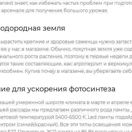
vest знает, как избежать частых проблем при подгото
 арсенале для получения большого урожая.
плодородная земля
 вырастить крепкие и здоровые саженцы нужно запас
ее у нас в магазине. Обычно, покупная земля уже с
ачального роста растения, поэтому в первые недели д
тся такие составляющие, как: агроперлит и вермикули
духообмен. Купив почву в магазине, вы уберегаете себ
ние для ускорения фотосинтеза
нашей умеренной широте климата в марте и апреле е
ашей рассады мы предлагаем различного рода лампы
ветовой температурой
5400-6500
К. Led лампы подойд
ктром (синий/красный). Все эти типы освещения мож
ра Е27. Примерно, ЭСЛ лампа на 85 Вт рассчитана на