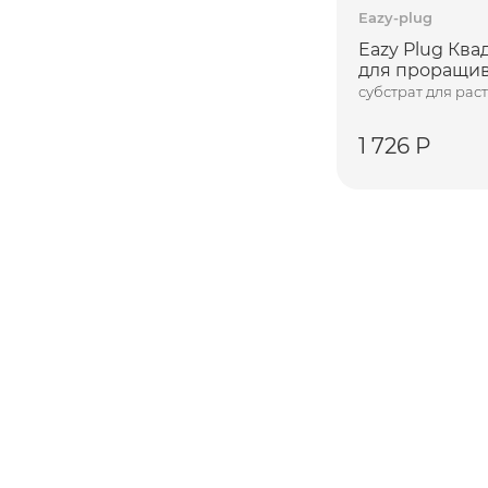
Eazy-plug
Eazy Plug Ква
для проращив
субстрат для рас
1 726 Р