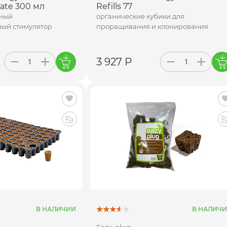
ate 300 мл
Refills 77
ный
органические кубики для
ый стимулятор
проращивания и клонирования
3 927 Р
В НАЛИЧИИ
В НАЛИЧ
Eazy-plug