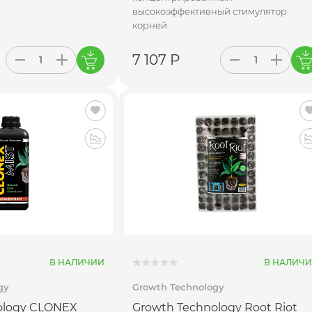
высокоэффективный стимулятор
корней
7 107 Р
В НАЛИЧИИ
В НАЛИЧ
gy
Growth Technology
ology CLONEX
Growth Technology Root Riot