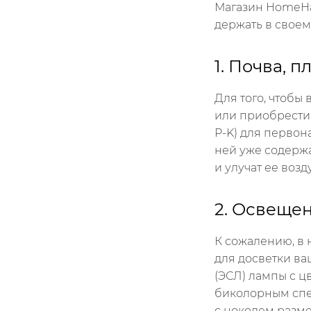
Магазин HomeHar
держать в своем
1. Почва, 
Для того, чтобы
или приобрести 
P-K) для первон
ней уже содержа
и улучат ее воз
2. Освеще
К сожалению, в 
для досветки в
(ЭСЛ) лампы с ц
биколорным спе
с цоколем разме