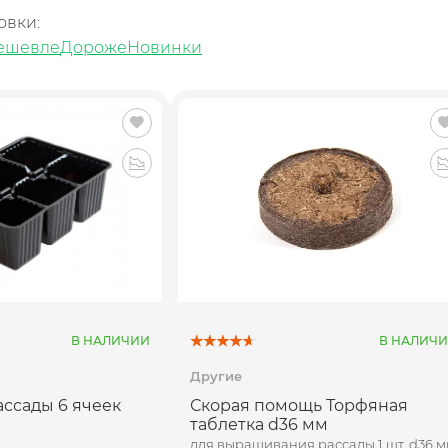
овки:
ешевле
Дороже
Новинки
В НАЛИЧИИ
В НАЛИЧ
Другие
ассады 6 ячеек
Скорая помощь Торфяная
таблетка d36 мм
для выращивания рассады 1 шт, d36 