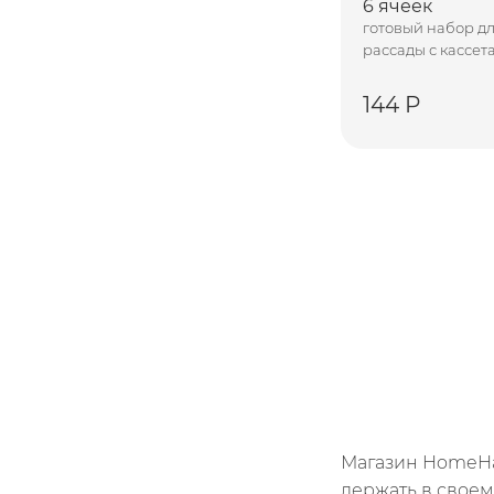
6 ячеек
готовый набор д
рассады с кассет
144 Р
Магазин HomeHar
держать в своем