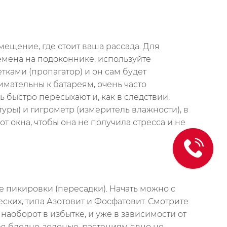
щение, где стоит ваша рассада. Для
емена на подоконнике, используйте
тками (пропагатор) и он сам будет
имательны к батареям, очень часто
ь быстро пересыхают и, как в следствии,
уры) и гигрометр (измеритель влажности), в
т окна, чтобы она не получила стресса и не
е пикировки (пересадки). Начать можно с
ких, типа Азотовит и Фосфатовит. Смотрите
 наоборот в избытке, и уже в зависимости от
ья бледно-зеленые, растениям явно не