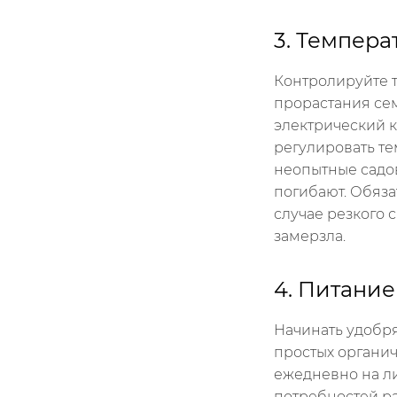
3. Темпера
Контролируйте 
прорастания сем
электрический к
регулировать те
неопытные садов
погибают. Обяза
случае резкого 
замерзла.
4. Питание
Начинать удобря
простых органич
ежедневно на лис
потребностей ра