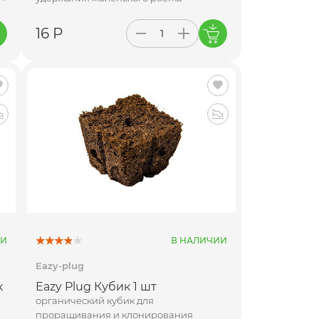
16 Р
ИИ
В НАЛИЧИИ
Eazy-plug
к
Eazy Plug Кубик 1 шт
органический кубик для
проращивания и клонирования