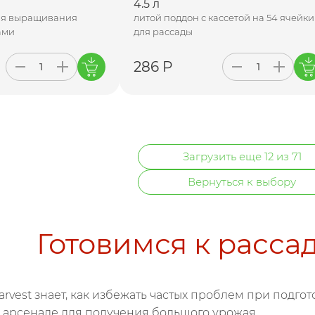
4.5 л
ля выращивания
литой поддон с кассетой на 54 ячейки
ами
для рассады
286 Р
Загрузить еще 12 из 71
Вернуться к выбору
Готовимся к расса
vest знает, как избежать частых проблем при подгото
 арсенале для получения большого урожая.