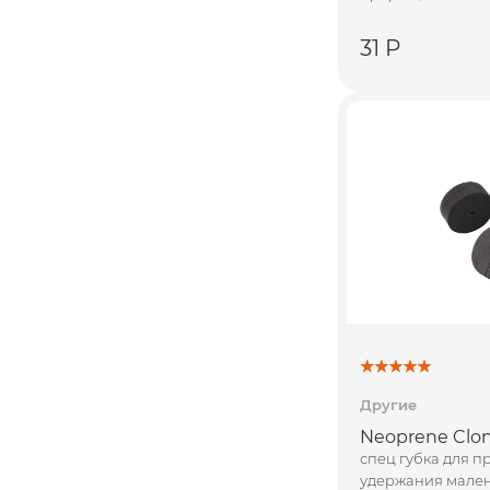
31 Р
Другие
Neoprene Clon
спец губка для 
удержания мален