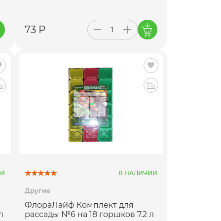
73 Р
ИИ
В НАЛИЧИИ
Другие
ФлораЛайф Комплект для
л
рассады №6 на 18 горшков 7.2 л