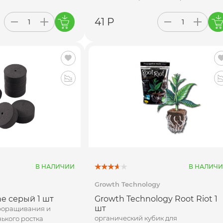
41 Р
В НАЛИЧИИ
В НАЛИЧ
Growth Technology
e серый 1 шт
Growth Technology Root Riot 1
шт
проращивания и
органический кубик для
ького ростка