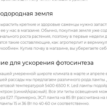
плодородная земля
 вырастить крепкие и здоровые саженцы нужно запас
ее у нас в магазине. Обычно, покупная земля уже с
ачального роста растения, поэтому в первые недели д
тся такие составляющие, как: агроперлит и вермикули
духообмен. Купив почву в магазине, вы уберегаете себ
ние для ускорения фотосинтеза
нашей умеренной широте климата в марте и апреле е
ашей рассады мы предлагаем различного рода лампы
ветовой температурой
5400-6500
К. Led лампы подойд
ктром (синий/красный). Все эти типы освещения мож
ра Е27. Примерно, ЭСЛ лампа на 85 Вт рассчитана на
лампы 15 и 36 Вт по 40-60 см соответственно.