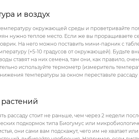
тура и воздух
температуру окружающей среды и проветривайте поме
ян нужно теплое место. Если же вы проращиваете с
оврик. На него можно поставить мини-парник с табле
мпературу (+5-10 градусов от окружающей). Будьте вн
оды ставят на них семена, там они, как правило, очен
тельно используйте термометр (измеритель температ
снижения температуры за окном переставьте рассаду о
 растений
ть рассаду стоит не раньше, чем через 2 недели посл
еских подкормок типа Биогумус или микробиологичес
тья, они сами вам подскажут, чего им не хватает или
стений, выбирайте удобрения. Например, если лист