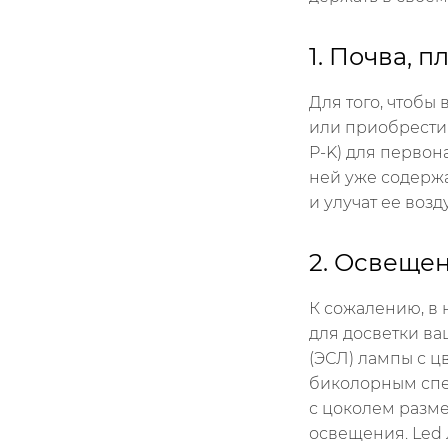
1. Почва, 
Для того, чтобы
или приобрести 
P-K) для первон
ней уже содержа
и улучат ее воз
2. Освеще
К сожалению, в 
для досветки в
(ЭСЛ) лампы с ц
биколорным спе
с цоколем разме
освещения.
Led