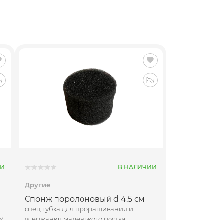
ИИ
В НАЛИЧИИ
Другие
Спонж поролоновый d 4.5 см
спец губка для проращивания и
мм
удержания маленького ростка