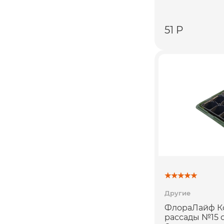
51 Р
Другие
ФлораЛайф К
рассады №15 с