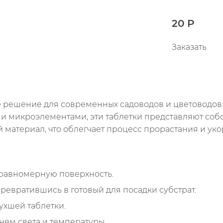
20 Р
Заказать
ое решение для современных садоводов и цветоводов
 микроэлементами, эти таблетки представляют собо
 материал, что облегчает процесс прорастания и ук
 равномерную поверхность.
превратившись в готовый для посадки субстрат.
ухшей таблетки.
нем света и температуры.