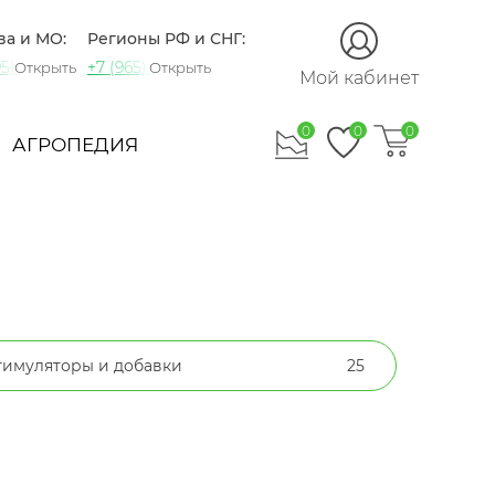
ва и МО:
Регионы РФ и СНГ:
5) 721-60-15
+7 (965) 420-10-10
Открыть
Открыть
Мой кабинет
0
0
0
АГРОПЕДИЯ
тимуляторы и добавки
25