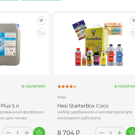
В НАЛИЧИИ
В НАЛИЧ
Hesi
Plus 5 л
Hesi StarterBox Coco
ированный фосфорно
набор удобрений и активаторов для
кс для почвы
кокосового субстрата
8 704 Р