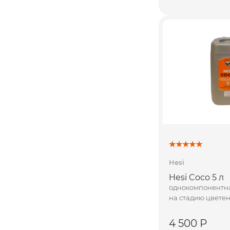
Hesi
Hesi Coco 5 л
однокомпонентна
на стадию цвете
4 500 Р