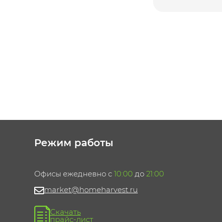
Режим работы
Офисы ежедневно с
10:00
до
21:00
market@homeharvest.ru
Скачать
прайс-лист