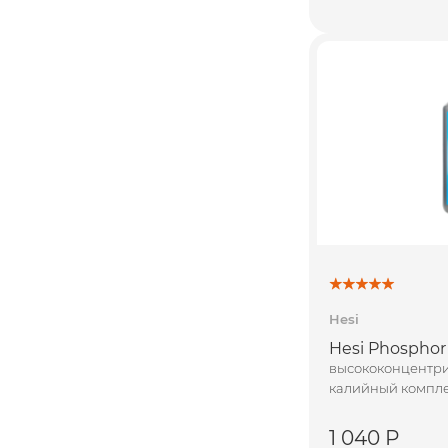
Hesi
Hesi Phosphor 
высококонцентр
калийный компле
1 040 Р