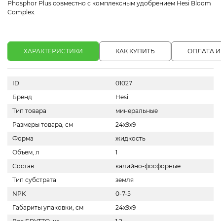
Phosphor Plus совместно с комплексным удобрением Hesi Bloom
Complex.
ХАРАКТЕРИСТИКИ
КАК КУПИТЬ
ОПЛАТА И
ID
01027
Бренд
Hesi
Тип товара
минеральные
Размеры товара, см
24х9х9
Форма
жидкость
Объем, л
1
Состав
калийно-фосфорные
Тип субстрата
земля
NPK
0-7-5
Габариты упаковки, см
24x9x9