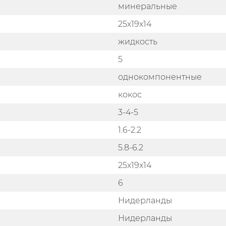
минеральные
25х19х14
жидкость
5
однокомпонентные
кокос
3-4-5
1.6-2.2
5.8-6.2
25x19x14
6
Нидерланды
Нидерланды