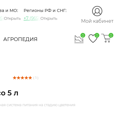
ва и МО:
Регионы РФ и СНГ:
5) 721-60-15
+7 (965) 420-10-10
Открыть
Открыть
Мой кабинет
0
0
0
АГРОПЕДИЯ
( 1 )
o 5 л
ая система питания на стадию цветения