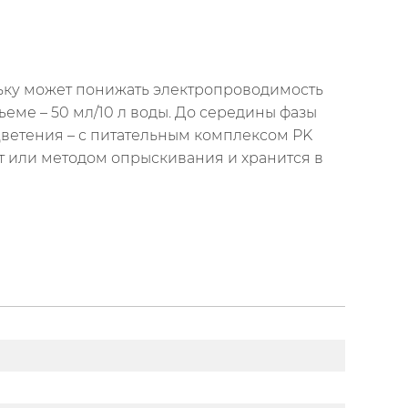
льку может понижать электропроводимость
еме – 50 мл/10 л воды. До середины фазы
цветения – с питательным комплексом PK
нт или методом опрыскивания и хранится в