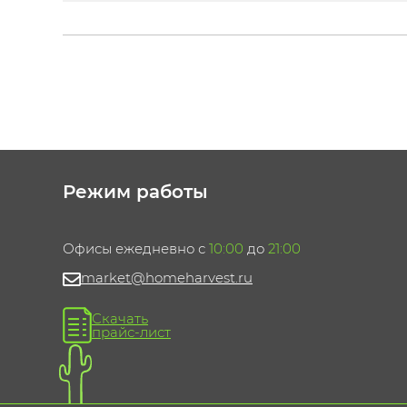
Режим работы
Офисы ежедневно с
10:00
до
21:00
market@homeharvest.ru
Скачать
прайс-лист