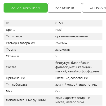
ХАРАКТЕРИСТИКИ
КАК КУПИТЬ
ОПЛАТА И
ID
01158
Бренд
Hesi
Тип товара
органо-минеральные
Размеры товара, см
25х19х14
Форма
жидкость
Объем, л
5
биогумус, биодобавки,
Состав
фульвогуматы, кальций-
магний, калийно-фосфорные
Применение
цветение, созревание
Тип субстрата
земля / кокос / гидропоника
NPK
0-1-1
вкус и аромат, эфирные
Дополнительные функции
масла, метаболизм