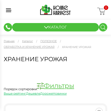
0
КАТАЛОГ
ГИДРОПОНИКА И АЭРОПОНИКА
ИЗМЕРИТЕЛЬНЫЕ ПРИБОРЫ
ТЕНТЫ И ГОТОВЫЕ РЕШЕНИЯ
КЛОНИРОВАНИЕ И РАССАДА
Главная
Каталог
ПОЛЕЗНОЕ
ОБРАБОТКА И ХРАНЕНИЕ УРОЖАЯ
ХРАНЕНИЕ УРОЖАЯ
ХРАНЕНИЕ УРОЖАЯ
Фильтры
Порядок сортировки:
Выше рейтинг
Дешевле
Дороже
Новинки