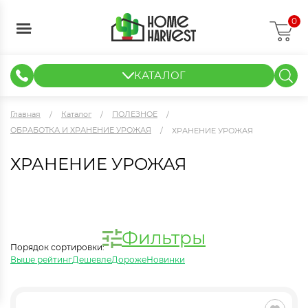
0
КАТАЛОГ
ГИДРОПОНИКА И АЭРОПОНИКА
ИЗМЕРИТЕЛЬНЫЕ ПРИБОРЫ
ТЕНТЫ И ГОТОВЫЕ РЕШЕНИЯ
КЛОНИРОВАНИЕ И РАССАДА
Главная
Каталог
ПОЛЕЗНОЕ
ОБРАБОТКА И ХРАНЕНИЕ УРОЖАЯ
ХРАНЕНИЕ УРОЖАЯ
ХРАНЕНИЕ УРОЖАЯ
Фильтры
Порядок сортировки:
Выше рейтинг
Дешевле
Дороже
Новинки