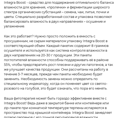
Integra Boost - средство для поддержания оптимального баланса
влажности для хранения, «пролечки» и ферментации широкого
спектра органических субстанций – семена, чаи, литья, почки и
цветы. Специально разработанный состав и упаковка позволяют
балансировать влажность в двух направлениях – осушение и
увлажнение.
Как это работает? Нужно просто положить в емкость с
просушенным, не сырым материалом упаковку Integra Boost в
соответствующий объем. Каждый пакетик содержит 8 граммов
осушителя и используется как система контроля влажности в
двух направлениях на 20-30 г продукции. Эти пакеты
поглотителей влажности способны поддерживать её в районе
55%, чтобы предотвратить рост плесени и других патогенов, а так
же улучшает качества продукции. Они рассчитаны на работу в
течение 3-7 месяцев, прежде чем пакеты необходимо будет
заменить. Необходимость замены можно определить по
специальному индекатору, когда он поменяет цвет со светло-
розового на голубой, это будет означать, что пора его менять.
Ваша фитотерапия может быть гораздо эффективнее вместе с
Integra Boost! Ведь даже в закрытой банке или контейнере или
zip-пакете при комнатной температуре терпены испаряются в
пространство под крышкой контейнера. Integra Boost замедляет
потерю терпенов с его точной регулировкой влажности,