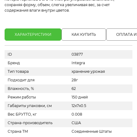
сохраняя форму, объем, слегка увеличивая вес, за счет
содержания влаги внутри цветов.
ХАРАКТЕРИСТИКИ
КАК КУПИТЬ
ОПЛАТА И
ID
03877
Бренд
Integra
Тип товара
хранение урожая
Подходит для
28г
Влажность, %
62
Режим работы
150 дней
Габариты упаковки, см
12x7x0.5
Вес БРУТТО, кг
0.008
Страна-производитель
США
Страна ТМ
Соединенные Штаты