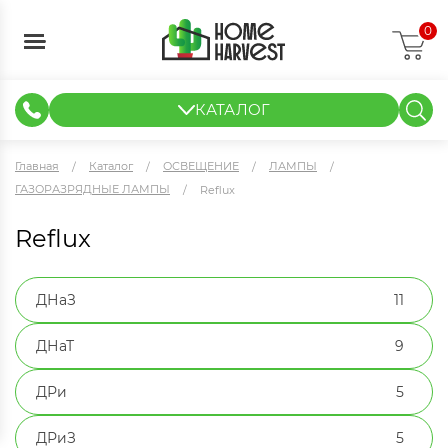
0
КАТАЛОГ
ГИДРОПОНИКА И АЭРОПОНИКА
ИЗМЕРИТЕЛЬНЫЕ ПРИБОРЫ
ТЕНТЫ И ГОТОВЫЕ РЕШЕНИЯ
КЛОНИРОВАНИЕ И РАССАДА
Главная
Каталог
ОСВЕЩЕНИЕ
ЛАМПЫ
ГАЗОРАЗРЯДНЫЕ ЛАМПЫ
Reflux
Reflux
ДНаЗ
11
ДНаТ
9
ДРи
5
ДРиЗ
5