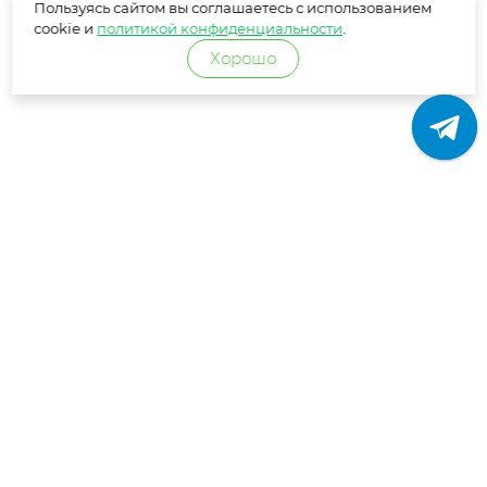
Пользуясь сайтом вы соглашаетесь с использованием
cookie и
политикой конфиденциальности
.
Хорошо
КОНТАКТЫ
РЕКВИЗИТЫ
ОПЛАТА
ДОСТАВКА
ГАРАНТИИ
FAQ
ОПТОВИКАМ
НОВИНКИ И АКЦИИ
ВАКАНСИИ
КАРТА САЙТА
ПОЛИТИКА КОНФИДЕНЦИАЛЬНОСТИ