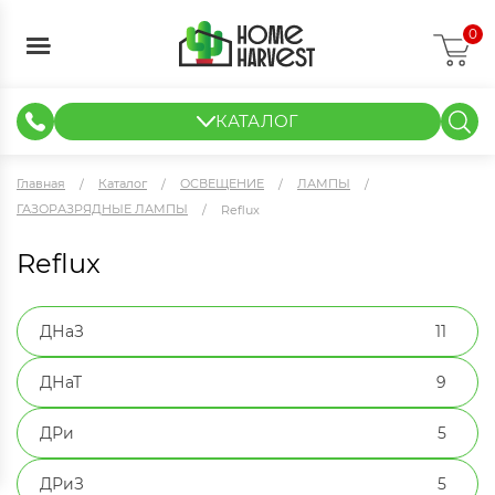
0
КАТАЛОГ
ГИДРОПОНИКА И АЭРОПОНИКА
ИЗМЕРИТЕЛЬНЫЕ ПРИБОРЫ
ТЕНТЫ И ГОТОВЫЕ РЕШЕНИЯ
КЛОНИРОВАНИЕ И РАССАДА
Главная
Каталог
ОСВЕЩЕНИЕ
ЛАМПЫ
ГАЗОРАЗРЯДНЫЕ ЛАМПЫ
Reflux
Reflux
ДНаЗ
11
ДНаТ
9
ДРи
5
ДРиЗ
5